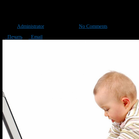
Развитие ребенка в 4 года и 
Автор
Administrator
/ 12.07.2017 /
No Comments
Печать
Email