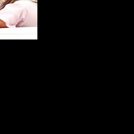
ресуют родителей. Творческие направления, способности ребенка
занятия.
на что обратить внимание:
ки, одежда;
животных;
 ширина;