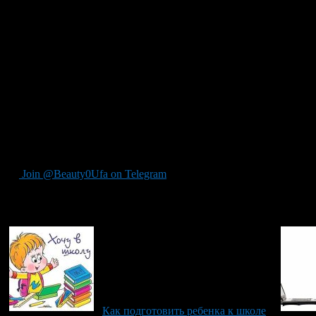
Также в раннем возрасте рекомендуют обучать технике чтения, 
от занятий, капризничает, стоит отложить обучение на потом.
Малыш в 4 года много разговаривает, задает вопросы. Потребн
ребенок запоминает ответ и учится понимать смысл. С родите
поставленный вопрос. Так развивается логическое мышление, с
Темы могут быть щекотливого характера. Стыдить и одергиват
чтобы понял сразу и больше не возвращался к таким вопросам.
Четырехлетний ребенок подвижный, активный и любопытный, и
правильном развитии.
Join @Beauty0Ufa on Telegram
Рекомендуем почитать:
Как подготовить ребенка к школе