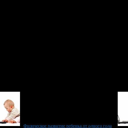
заучивать слоги. Для ребенка будет интересно обучение по куби
ости ребенка в общении связывают с познавательным процессом. 
льской стороны важно проявить терпеливость и спокойствие. М
амостоятельно учиться рассуждать.
ь малыша не стоит. Всему виной любопытство ребенка. Постарат
нтересуется окружающим миром, часто задает вопросы. В 4 го
Физическое развитие ребенка от одного года