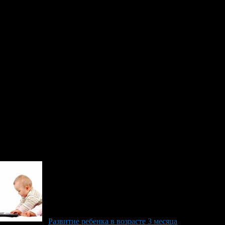
кам со слогами, доске с буквами. Когда малыш переутомляется
Один вопрос может звучать несколько раз, таким образом,
ожно запрашивать обратную реакцию и мнение ребенка на
ься объяснить корректными фразами и дать развернутый ответ,
да малышу по-прежнему важно внимание родителей и забота о
Развитие ребенка в возрасте 3 месяца