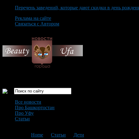
Перечень заведений, которые дают скидки в день рожден
Реклама на сайте
Связаться с Автором
Thursday August 6th, 2026
Только самые интересные новости города Уфа
Все новости
Про Башкортостан
Про Уфу
Статьи
Loading...
You are here:
Home
>
Статьи
>
Дети
>
Текущая статья