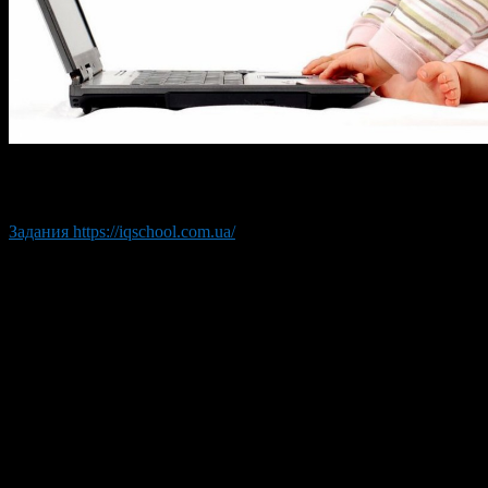
Развитие ребенка и методы правильного воспитания часто инте
дополнительно обучать.
Задания https://iqschool.com.ua/
ребенка в 4 года и развивающие 
Следует подробнее разобрать что умеет ребенок в 4 года, а 
Различает фигуры и геометрические формы предметов;
Понимает слова: посуда, мебель, виды транспорта, игруш
Профессии распознает по смыслу, знает виды деревьев, 
Знает, где левая и правая сторона, верх, низ;
Может сравнить предметы по величинам: длина, высота,
Распознает количество предметов;
Рисует аккуратно, не выходит за линии;
Может нанизать крупные бусинки, пуговицы;
Определяет, какие из 6 предметов исчезают;
Пересказывает простые сказки;