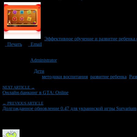
Эффективное обучение и развитие ребен
Печать
Email
Опубликовано: 9 лет назад на 12.07.2017
Автор:
Administrator
Последнее изминение 12 июля, 2017 @ 5:25 пп
Рубрики
Дети
Tagged With:
методики воспитания
,
развитие ребенка
,
Раз
NEXT ARTICLE →
Онлайн-банкинг в GTA: Online
← PREVIOUS ARTICLE
Долгожданное обновление 0.47 для украинской игры Survarium
Об авторе