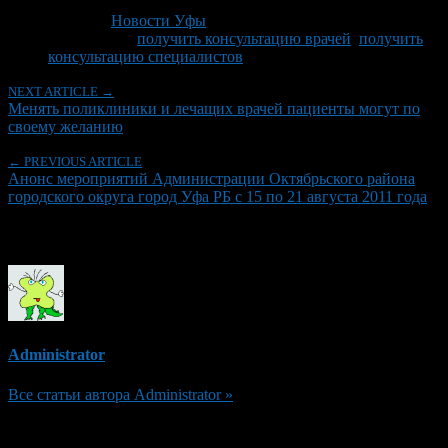
Последнее изминение 11 августа, 2011 @ 10:02 дп
Рубрики
Новости Уфы
Tagged With:
получить консультацию врачей
,
получить
консультацию специалистов
NEXT ARTICLE →
Менять поликлиники и лечащих врачей пациенты могут по
своему желанию
← PREVIOUS ARTICLE
Анонс мероприятий Администрации Октябрьского района
городского округа город Уфа РБ с 15 по 21 августа 2011 года
Об авторе
Administrator
Все статьи автора Administrator »
Добавить комментарий