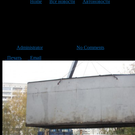
You are here:
Home
>
Все новости
>
Автоновости
>
Текущая статья
Борьба с гаражами
продолжается
Автор
Administrator
/ 27.02.2017 /
No Comments
Печать
Email