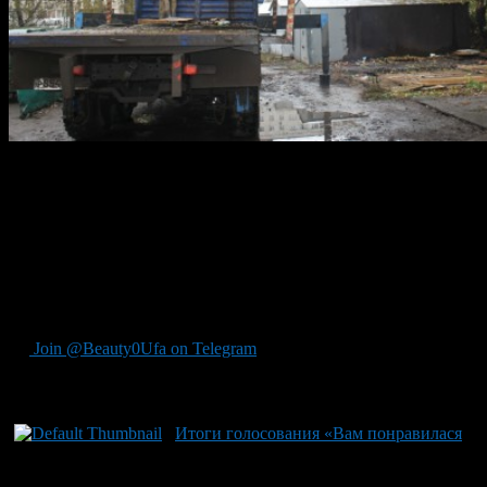
В Уфе планомерна продолжается работа по сносу гаражей, и
все участки находятся под постоянным контролем.
В 2016 году, от металлических боксов полностью очищена
территория Набережной. В лесном массиве по улице Р. Зорге
снесено более 80 гаражей и оборудована парковка для
горожан, желающих отдохнуть на Тропе здоровья «Уфимские
липы». Также появились парковки, детские площадки, новые
зоны отдыха.
Join @Beauty0Ufa on Telegram
Рекомендуем почитать:
Итоги голосования «Вам понравилася