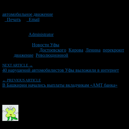
автомобильное движение
Печать
Email
Опубликовано: 15 лет назад на 04.08.2011
Автор:
Administrator
Последнее изминение 4 августа, 2011 @ 1:24 пп
Рубрики
Новости Уфы
Tagged With:
Достоевского
,
Кирова
,
Ленина
,
перекроют
движение
,
Революционной
NEXT ARTICLE →
40 нарушений автомобилистов Уфы выложили в интернет
← PREVIOUS ARTICLE
В Башкирии начались выплаты вкладчикам «АМТ банка»
Об авторе