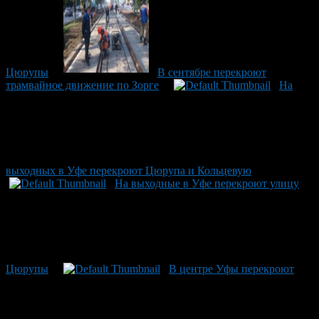
Цюрупы
В сентябре перекроют
трамвайное движение по Зорге
На
выходных в Уфе перекроют Цюрупа и Кольцевую
На выходные в Уфе перекроют улицу
Цюрупы
В центре Уфы перекроют