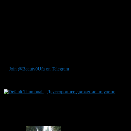
благоустройства Уфы.
Водителям придется объезжать этот участок по улицам
Кирова, Ленина, Революционной, Достоевского и
Пархоменко.
Троллейбусы будут доезжать только до остановки
«Центральный рынок» и разворачиваться на транспортном
кольце.
Сотрудники УКХ и Б столицы приносят свои извинения за
временные неудобства.
Join @Beauty0Ufa on Telegram
Рекомендуем почитать:
Двустороннее движение по улице