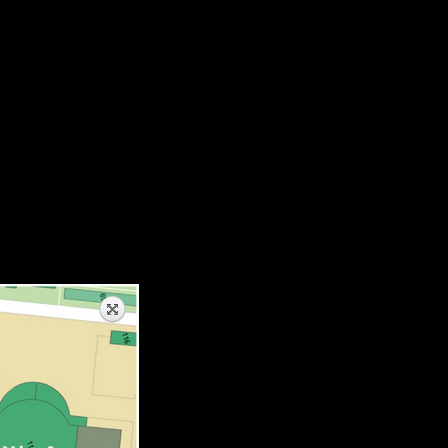
лице Цюрупы
 улице Цюрупы в районе Центрального рынка от кольца до Буль
ктября по кольцу направо на улицу Цюрупы. Предложение сдела
ию и упростить проезд посетителей к парковке комплекса. До 
воим домам и торговому центру. Сквозной проезд по улице Якут
согласовано в Управлении ГИБДД по РБ и г.Уфа. Также с улиц
ля.