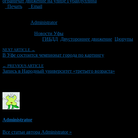
ограничат движение на улице Губайдуллина
Печать
Email
Опубликовано: 15 лет назад на 29.06.2011
Автор:
Administrator
Последнее изминение 29 июня, 2011 @ 11:28 дп
Рубрики
Новости Уфы
Tagged With:
ГИБДД
,
Двустороннее движение
,
Цюрупы
NEXT ARTICLE →
В Уфе состоится чемпионат города по картингу
← PREVIOUS ARTICLE
Запись в Народный университет «третьего возраста»
Об авторе
Administrator
Все статьи автора Administrator »