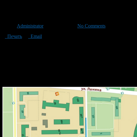
Двустороннее движение по у
Автор
Administrator
/ 29.06.2011 /
No Comments
Печать
Email
С 1 июля планируется организовать двустороннее движение по
Теперь автомобилисты смогут поворачивать с улицы 50 лет О
“Центральный”, чтобы разрешить сложную транспортную ситуац
круг по улицам Революционной и Якутова, чтобы подъехать к с
П.Осипенко. Предложение одобрено Администрацией города и 
центра, которая минимум 2 часа будет бесплатной для посетите