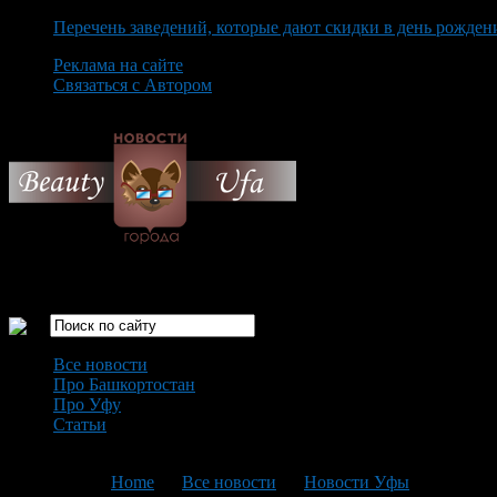
Перечень заведений, которые дают скидки в день рожден
Реклама на сайте
Связаться с Автором
Thursday August 6th, 2026
Только самые интересные новости города Уфа
Все новости
Про Башкортостан
Про Уфу
Статьи
Loading...
You are here:
Home
>
Все новости
>
Новости Уфы
>
Текущая