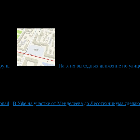
юрупы
На этих выходных движение по улиц
В Уфе на участке от Менделеева до Лесотехникума сдела