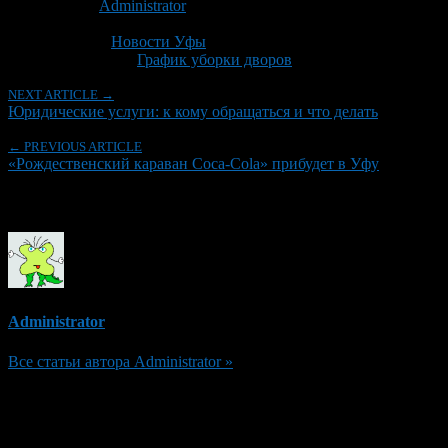
Автор:
Administrator
Последнее изминение 23 декабря, 2016 @ 3:18 пп
Рубрики
Новости Уфы
Tagged With:
График уборки дворов
NEXT ARTICLE →
Юридические услуги: к кому обращаться и что делать
← PREVIOUS ARTICLE
«Рождественский караван Coca-Cola» прибудет в Уфу
Об авторе
Administrator
Все статьи автора Administrator »
Добавить комментарий