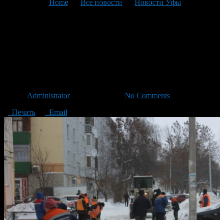
You are here:
Home
>
Все новости
>
Новости Уфы
>
Текущая статья
График уборки дворов
Калининского района на 24
декабря
Автор
Administrator
/ 23.12.2016 /
No Comments
Печать
Email