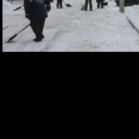
24 декабря 2016 года ОАО УЖХ г.Уфы Калиниского района
будет проводить уборку дворов от снега, по следующим
адресам.
График очистки:
Интернациональная, 87/1, 91/1, 129/1,129/2,
Орджоникидзе, 19, 26, 26/1, 26/2,
Вологодская, 24,
Высоковольтная, 12,14,
Ферина, 6, 6\1,
Транспортная, 26/2,26/3
Ориентируясь на график уборки, вы можете помочь очистить
свои дворы от снега, переставив автомобили на период с 9.00