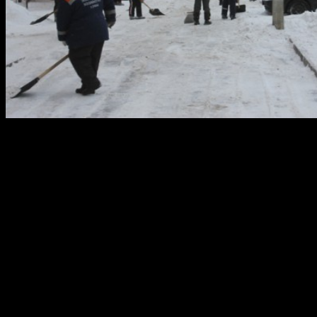
Уважаемые жители калининского района города Уфы!
Ориентируясь на график уборки, вы можете помочь очистить
свои дворы от снега, переставив на время автомобили.
График комплексной очистки кровель, подъездных козырьков
жилых домов и дворов от снега и наледи на 29 января:
Первомайская, 88/1, 90
Свободы, 24
Кольцевая, 128
С.Вострецова, 8/1
Интернациональная, 147
Черниковская, 42
Олимпийская, 1
Стадионная, 3