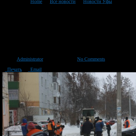
You are here:
Home
>
Все новости
>
Новости Уфы
>
Текущая статья
График комплексной очистки
дворов Калининского района
на 29 января
Автор
Administrator
/ 28.01.2016 /
No Comments
Печать
Email