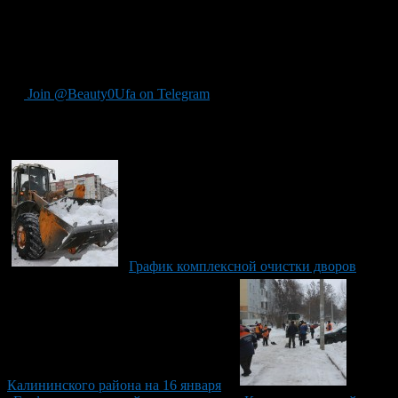
Т.Янаби, 75а, 756
Мушникова, 13/4,13/5
Транспортная, 30/1; 30/2
Победы, 6, 8.
Join @Beauty0Ufa on Telegram
Рекомендуем почитать:
График комплексной очистки дворов
Калининского района на 16 января