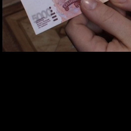
В целом по России величина прожиточного минимума за II
квартал 2016 года на душу населения установлена в размере
9956 рублей. Для трудоспособного населения — 10 722 рубля,
пенсионеров — 8163, детей — 9861. Соответствующее
постановление появилось на официальном интернет-портале
правовой информации.
Стоит отметить, что в I квартале текущего года прожиточный
минимум на душу населения в целом по стране равнялся 9776
рублям.
По информации агенства «Башинформ», правительство
Башкортостана постановлением, установило величину
прожиточного минимума на душу населения в среднем за
месяц второго квартала 2016 года в размере 8839 рублей.