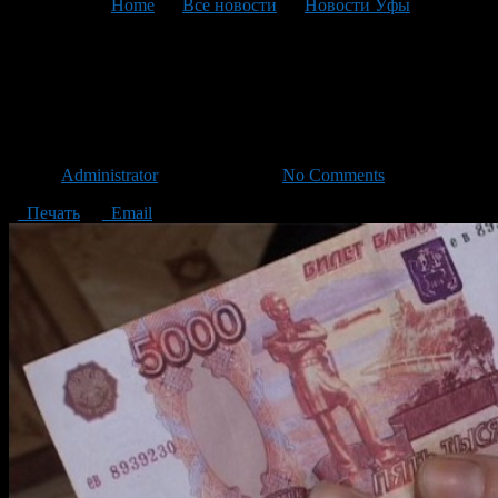
You are here:
Home
>
Все новости
>
Новости Уфы
>
Текущая статья
В России увеличен
прожиточный минимум
Автор
Administrator
/ 08.09.2016 /
No Comments
Печать
Email