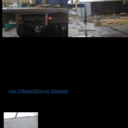
7 июня, в Дёмском районе Уфы было демонтировано четыре
незаконно установленных гаражных бокса, расположенных
по улице Правды,37/1 и Правды,39.
Напомним, война гаражам была объявлена властями города,
после убийства 11-летней школьницы Виолетты Токарчук.
Чиновники распорядились снести все незаконные гаражи
около школ.
Join @Beauty0Ufa on Telegram
Рекомендуем почитать: