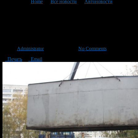
You are here:
Home
>
Все новости
>
Автоновости
>
Текущая статья
В Уфе продолжают сносить
гаражи
Автор
Administrator
/ 09.06.2016 /
No Comments
Печать
Email