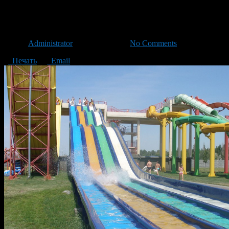
В уфимском аквапарке погиб
Автор
Administrator
/ 09.06.2016 /
No Comments
Печать
Email