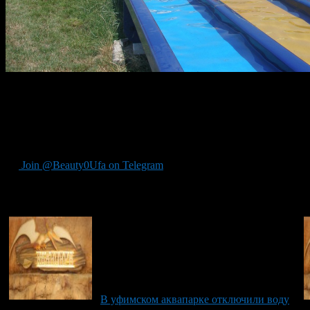
Вечером 8 июня 49-летнею жительницу Мелеуза, срочно увезли
помощи по дороге в больницу.
Предположительно причиной смерти стала закрытая черепно-мо
доследственная проверка. Назначена экспертиза для установл
Join @Beauty0Ufa on Telegram
Рекомендуем почитать:
В уфимском аквапарке отключили воду