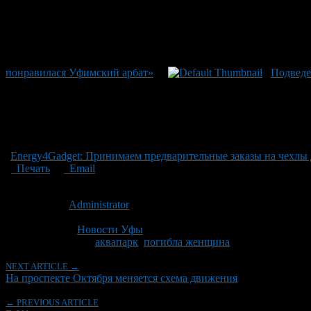
понравилася Уфимский арбат»
Подведе
Energy4Gadget: Принимаем предварительные заказы на чехлы 
Печать
Email
Опубликовано: 10 лет назад на 09.06.2016
Автор:
Administrator
Последнее изминение 9 июня, 2016 @ 3:57 пп
Рубрики
Новости Уфы
Tagged With:
аквапарк
,
погибла женщина
NEXT ARTICLE →
На проспекте Октября меняется схема движения
← PREVIOUS ARTICLE