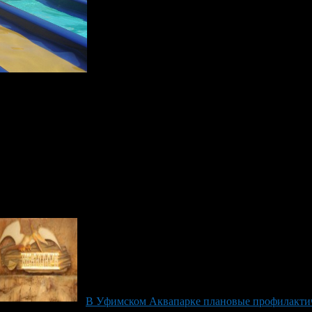
 на скорой из уфимского аквапарка, что расположен в ТРК «Пл
зговая травма, полученная при спуске с горки в аквапарке. Сл
ения причины смерти женщины. По результатам проверки будет п
В Уфимском Аквапарке плановые профилакти