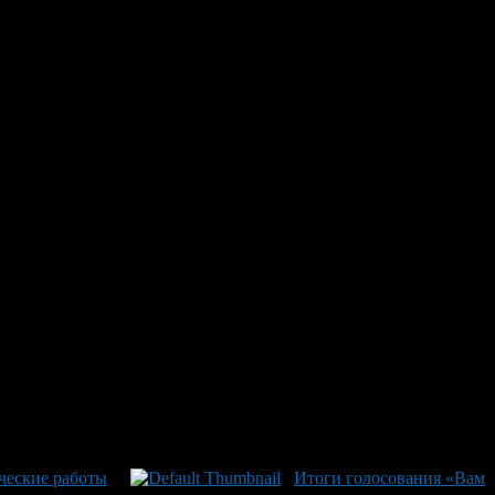
анета». К сожалению женщина скончалась в машине скорой
едственным комитетом по республике организована
ринято соответствующее процессуальное решение.
ческие работы
Итоги голосования «Вам