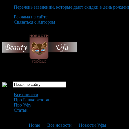
Перечень заведений, которые дают скидки в день рожден
Реклама на сайте
Связаться с Автором
Thursday August 6th, 2026
Только самые интересные новости города Уфа
Все новости
Про Башкортостан
Про Уфу
Статьи
Loading...
You are here:
Home
>
Все новости
>
Новости Уфы
>
Текущая