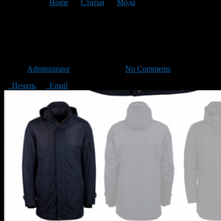
You are here:
Home
>
Статьи
>
Мода
>
Текущая статья
Новая весенняя куртка –
уверенный шаг к успеху
Автор
Administrator
/ 31.05.2016 /
No Comments
Печать
Email