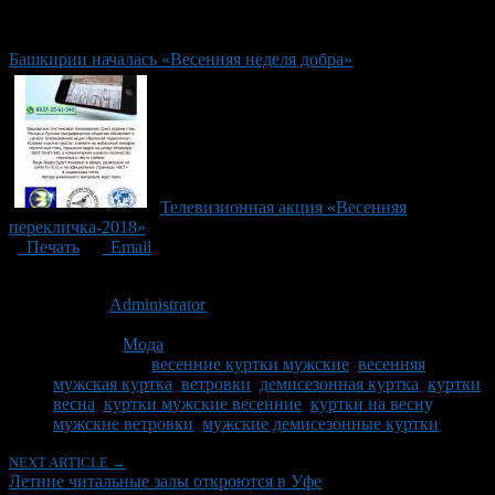
Башкирии началась «Весенняя неделя добра»
Телевизионная акция «Весенняя
перекличка-2018»
Печать
Email
Опубликовано: 10 лет назад на 31.05.2016
Автор:
Administrator
Последнее изминение 22 марта, 2020 @ 11:43 дп
Рубрики
Мода
Tagged With:
весенние куртки мужские
,
весенняя
мужская куртка
,
ветровки
,
демисезонная куртка
,
куртки
весна
,
куртки мужские весенние
,
куртки на весну
,
мужские ветровки
,
мужские демисезонные куртки
NEXT ARTICLE →
Летние читальные залы откроются в Уфе