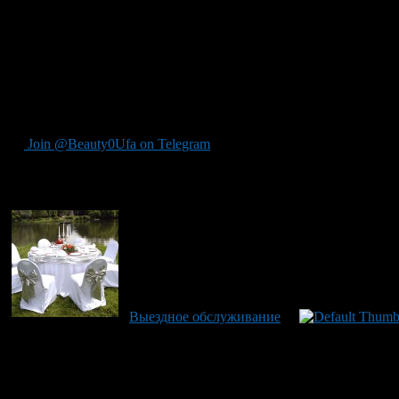
Кейтеринг – универсальное решение. Благодаря возможно
Для заказчиков предоставляется очень разнообразное ме
азиатская кухня, а комбинировать их можно в произвольн
Снижение затрат. Нередко организация удобного выездн
подход к доставке и предоставление всего спектра услуг
Кейтеринг вполне способен решить массу проблем с проведени
питание гостей или работников. Это универсальное решение сп
Join @Beauty0Ufa on Telegram
Рекомендуем почитать:
Выездное обслуживание