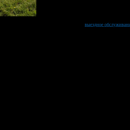
 обратиться в компанию, предоставляющую
выездное обслуживан
оляет организовать доставку пищи именно в то место, в котором
хода к организации кейтеринга, как:
случае, если нет времени или возможности для организации полн
риант для кофе-брейка на крупном мероприятии.
зуется для подготовки полноценных выездных банкетов. У покуп
для выбора. Вы сами решаете, какие именно блюда будут входить 
 свадьбах и юбилеях, при проведении крупных мероприятий на
о?
е кейтеринг и как он может помочь вам в организации даже само