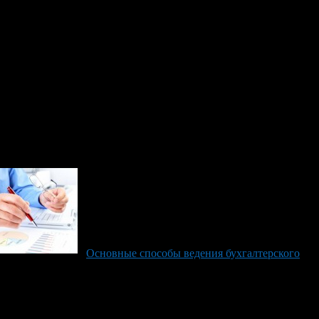
 любом объекте – от бизнес-центра до загородной площадки.
ьшого спектра блюд. Среди них как европейская, так и
реди всех возможных альтернатив. Сказывается комплексный
ые объекты используют его для того, чтобы организовать
Основные способы ведения бухгалтерского