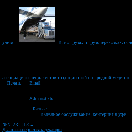
учета
Всё о грузах и грузоперевозках: о
ассоциацию специалистов традиционной и народной медицин
Печать
Email
Опубликовано: 10 лет назад на 15.05.2016
Автор:
Administrator
Последнее изминение 15 мая, 2016 @ 12:42 пп
Рубрики
Бизнес
Tagged With:
Выездное обслуживание
,
кейтеринг в уфе
NEXT ARTICLE →
Дзанетти вернется к декабрю