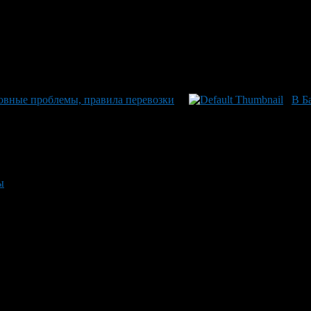
сновные проблемы, правила перевозки
В Б
ы