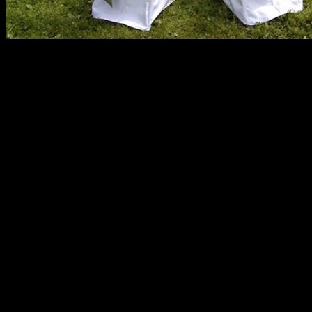
Для того, чтобы обеспечить снабжение вкусной пищей, стоит
выезде сегодня окрестили метким словом – кейтеринг. Это позв
Сегодня особенно большим спросом пользуются такие виды под
Завоз готовой еды на объект. Особенно подходит в том 
рассчитан на организацию фуршета. Это оптимальный ва
Организация полноценной выездной кухни. Часто исполь
полноценного меню из большого количества блюд.
Как видите, у каждого заказчика есть самое главное – простор 
Кейтеринг устраивают при организации выездных банкетов на
объектах.
Почему заказывать кейтеринг – выгодн
Итак, теперь у вас есть полное представление о том, что тако
среди заказчиков? Для этого есть целый ряд причин: