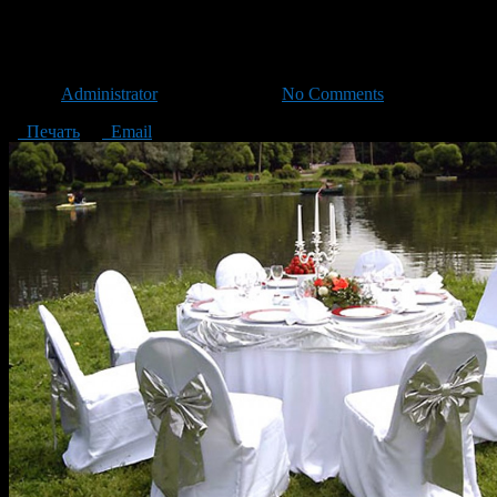
Кейтеринг и его основные зад
Автор
Administrator
/ 15.05.2016 /
No Comments
Печать
Email