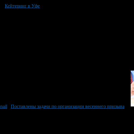
стям переносного оборудования, развернуть кейтеринг можно на
ню.
Кейтеринг в Уфе
предполагает предоставление заказчикам бол
ом порядке.
ого обслуживания оказывается самым экономичным вариантом с
 единым подрядчиком.
ем мероприятия на нестандартных площадках. Даже самые крупн
ециально для вас.
Поставлены задачи по организации весеннего призыва