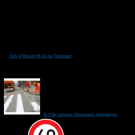
транспортной развязки от улицы Сагита Агиша до улицы
Сипайловской, в полдень, 6 апреля ограничение было снято.
Разрешенная скорость вновь составит 60 км/ч.
По словам уфимской администрации, ограничения сняты в
связи с наступлением благоприятных погодных условий и с
целью разгрузки плотного движения на проспекте Салавата
Юлаева. Отмененные ограничения были сезонными,
дозволенная скорость составляла лишь 40 км/ч.
Join @Beauty0Ufa on Telegram
Рекомендуем почитать:
В Уфе начали обновлять дорожную