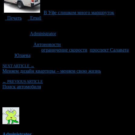
В Уфе слишком много маршруток
Печать
Email
Опубликовано: 10 лет назад на 06.04.2016
Автор:
Administrator
Последнее изминение 6 апреля, 2016 @ 9:38 пп
Рубрики
Автоновости
Tagged With:
ограничение скорости
,
проспект Салавата
Юлаева
NEXT ARTICLE →
Меняем дизайн квартиры – меняем свою жизнь
← PREVIOUS ARTICLE
Поиск автомобиля
Об авторе
Administrator