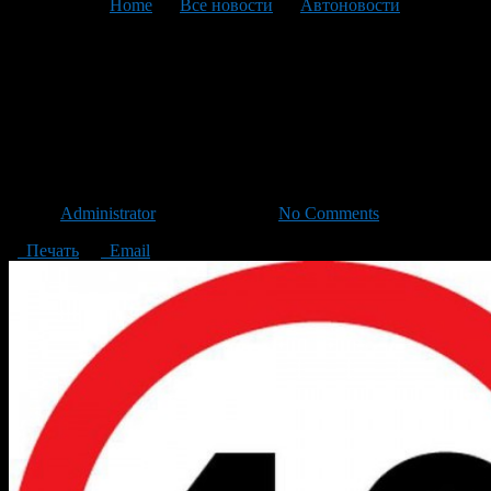
You are here:
Home
>
Все новости
>
Автоновости
>
Текущая статья
На Салаватке снимут
ограничение скорости в 40
км/ч
Автор
Administrator
/ 06.04.2016 /
No Comments
Печать
Email