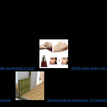
отное соотношение цены и качества, при просчете будущего бюд
 но при этом выглядят на миллион.
айн маленькой кухни
Люби свою кожу, как
трахом
Звукоизоляция квартиры. Особенно