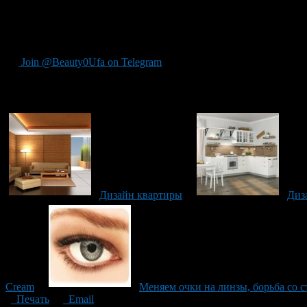
создать неповторимое оформление дома.
Самое важное, что нужно помнить при планировании – это грам
ожидаемый эффект. Очень многие проекты создаются задешево,
Join @Beauty0Ufa on Telegram
Рекомендуем почитать:
Дизайн квартиры
Диз
Cream
Меняем очки на линзы, борьба со с
Печать
Email