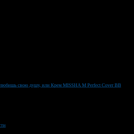
жета на ремонт. Не всегда дорогие материалы могу дать
 любишь свою душу, или Крем MISSHA M Perfect Cover BB
сти