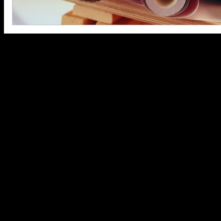
В жизни каждого человека наступает момент, когда хочется чт
О того, как будет выглядеть и как будет обставлено жилплощад
профессиональная деятельность, за которую частные подрядч
планирования – можно все работы произвести самостоятельно.
Для начала нужно сесть, взять чистый лист бумаги, оглядеть к
строительная рулетка и обходится вся площадь, производятся 
в итоге получился, носит у дизайнеров название «план сверху
При планировании будущего ремонта необходимо принять во в
подбора отделочных материалов.
Мебель.
Нужно продумать использование в дизайне суще
многие дизайнеры замечательно умеют вписывать старое 
Свет.
Человек так устроен, что восемьдесят процентов и
получить потрясный эффект.
Зеркала.
Использование эффекта отражения, можно дости
профессионалы используют, чтобы решить проблему длин
Общий стиль.
Сегодня в интернете можно найти примеры