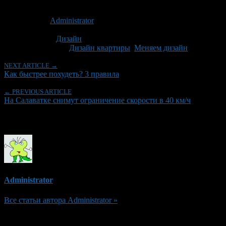
Опубликовано: 10 лет назад на 06.04.2016
Автор:
Administrator
Последнее изминение 6 апреля, 2016 @ 9:31 пп
Рубрики
Дизайн
Tagged With:
Дизайн квартиры
,
Меняем дизайн
NEXT ARTICLE →
Как быстрее похудеть? 3 правила
← PREVIOUS ARTICLE
На Салаватке снимут ограничение скорости в 40 км/ч
Об авторе
Administrator
Все статьи автора Administrator »
Добавить комментарий