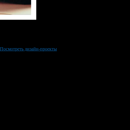
о-то изменить в жизни. Часто таким случаем выступает долгожд
ь, завит будущий душевный комфорт как свой, так и семьи. С одн
ики или фирмы получают внушительные гонорары. Но при достат
Посмотреть дизайн-проекты
и получить вдохновение можно на с
вартиру и подумать: что конкретно хочется тут изменить. На лис
точные замеры каждого сантиметра стен и полов. Далее все изме
». На нем очень удобно обдумывать все будущие изменения.
нимание следующий ряд факторов, которые сыграют в итоге гла
ствующей мебели или же принять решение о покупке новой. Мно
в новое. Не нужно спешить, лучше посмотреть на старый шкаф 
нформации он воспринимает визуально. Грамотно расставив по 
гнуть визуального расширения пространства в узких местах. Эт
ных и узких коридоров.
 множества различных направлений и стилей дизайна. Не нужн