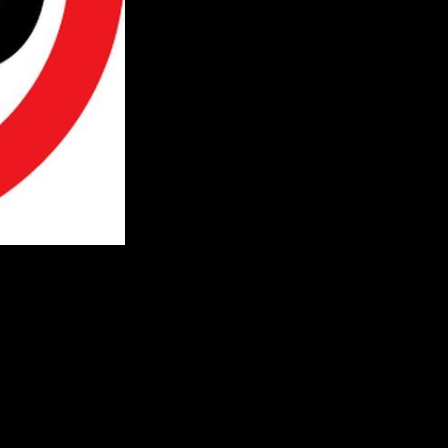
мальную допустимую скорость передвижения по улице Сельской
ые знаки ограничивающие скорость до 40 км/ч.
мальной скорости на проспекте Салавата Юлаева. Ограничение с