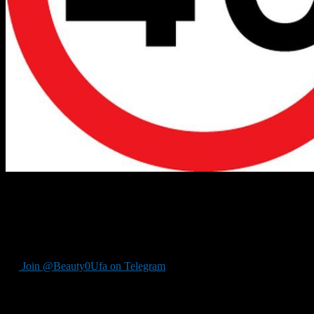
Городскими властями было принято решение ограничить макси
«#УфаРулит»: на нескольких автодороги были установлены нов
Ранее, аналогичное решение было принято относительно макси
состоянием дорожного покрытия.
Join @Beauty0Ufa on Telegram
Рекомендуем почитать: