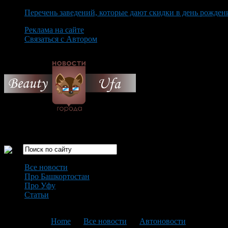
Перечень заведений, которые дают скидки в день рожден
Реклама на сайте
Связаться с Автором
Friday August 7th, 2026
Только самые интересные новости города Уфа
Все новости
Про Башкортостан
Про Уфу
Статьи
Loading...
You are here:
Home
>
Все новости
>
Автоновости
>
Текущая