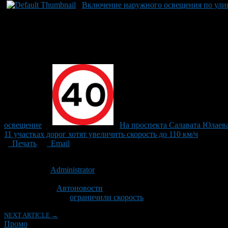
Включение наружного освещения по улиц
освещение
На проспекта Салавата Юлаева
11 участках дорог хотят увеличить скорость до 110 км/ч
Печать
Email
Опубликовано: 10 лет назад на 29.03.2016
Автор:
Administrator
Последнее изминение 29 марта, 2016 @ 12:11 дп
Рубрики
Автоновости
Tagged With:
ограничили скорость
NEXT ARTICLE →
Промо