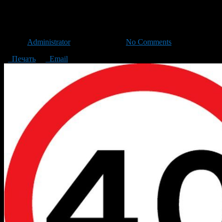
На улице Сельской Богородск
Автор
Administrator
/ 29.03.2016 /
No Comments
Печать
Email