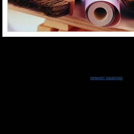
Множественное количество ошибок в ремонте требует
переделок, а, следовательно, эти ошибки приводят к потере
денег и времени. Чтобы избежать этого необходимо с
первоначальной стадией ремонта представлять не только его
концепцию и дизайн, а также и детали, о которых не стоит
забывать – для этого и нужно составлять проект. Исходя из
этого, можно сделать вывод, что начинать
ремонт квартир
без
проекта – невероятно большая ошибка. Ведь не обязательно
тратить баснословные деньги на услуги проектировщиков.
Можно запастись терпением и начать фантазировать с
помощью специальных программ. У Вас всё получится.
Все мы любим экономить. А желание
сэкономить на ремонте не является
исключением.