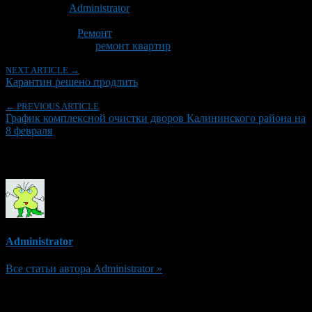
Автор:
Administrator
Последнее изминение 7 февраля, 2016 @ 8:56 пп
Рубрики
Ремонт
Tagged With:
ремонт квартир
NEXT ARTICLE →
Карантин решено продлить
← PREVIOUS ARTICLE
График комплексной очистки дворов Калининского района на
8 февраля
Об авторе
Administrator
Все статьи автора Administrator »
Добавить комментарий