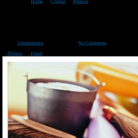
You are here:
Home
>
Статьи
>
Ремонт
>
Текущая статья
Какие типичные ошибки
бывают при ремонте квартир
Автор
Administrator
/ 07.02.2016 /
No Comments
Печать
Email