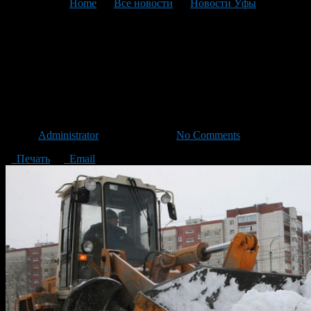
You are here:
Home
>
Все новости
>
Новости Уфы
>
Текущая статья
График уборки снега во
дворах Кировского района г.
Уфы на 4 февраля 2016 года
Автор
Administrator
/ 03.02.2016 /
No Comments
Печать
Email