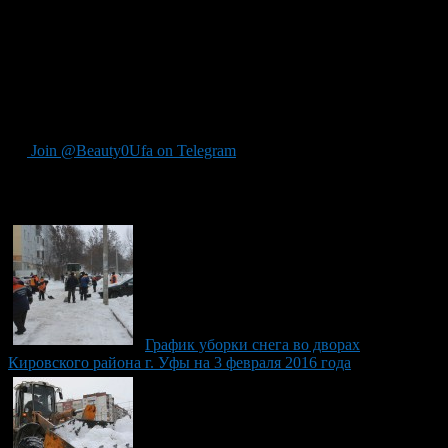
ул. Мубарякова, 2/1,
ул. С. Перовской, 11а, 11д,
Дуванский проезд, 63, 65.
Администрация Кировского района г. Уфы просит
автовладельцев в день уборки снега со дворов не оставлять
автомашины, чтобы не препятствовать работе спецтехники.
Join @Beauty0Ufa on Telegram
Рекомендуем почитать:
График уборки снега во дворах
Кировского района г. Уфы на 3 февраля 2016 года