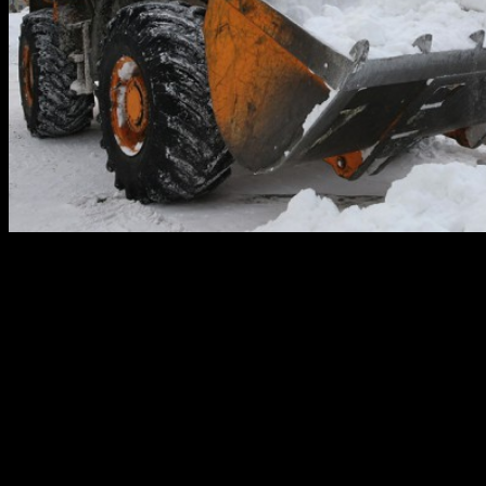
ОАО «Управление жилищного хозяйства Кировского района
г. Уфы» сообщает адреса дворов, где будет производиться
очистка снега 4 февраля 2016 года:
ул. Г. Горбатова, 3/2,
ул. Кувыкина, 33,
ул. Авроры, 7/5, 9/129, 31,
ул. З. Валиди, 5, 7, 60,
ул. Энгельса, 1/1,
ул. Октябрьской Революции, 9, 7/1,
ул. Чернышевского, 101, 101А, 105,
ул. Муксинова, 3, 1,