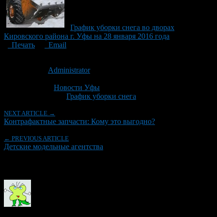
График уборки снега во дворах
Кировского района г. Уфы на 28 января 2016 года
Печать
Email
Опубликовано: 11 лет назад на 03.02.2016
Автор:
Administrator
Последнее изминение 3 февраля, 2016 @ 7:54 пп
Рубрики
Новости Уфы
Tagged With:
График уборки снега
NEXT ARTICLE →
Контрафактные запчасти: Кому это выгодно?
← PREVIOUS ARTICLE
Детские модельные агентства
Об авторе