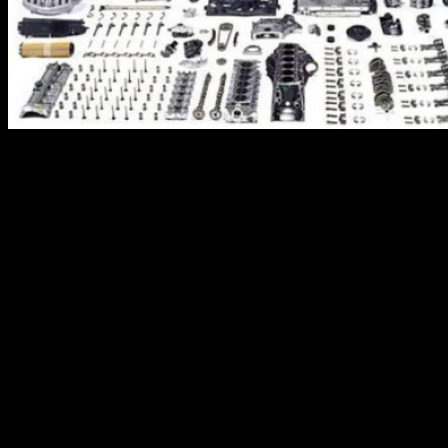
Ни для кого не является секретом, что торговля
контрафактной продукцией — очень выгодное занятие. Но
будет ли им заниматься солидная компания, дорожащая своей
репутацией, или это удел мелких рыночных торговцев? Ответ
известен всем. А он, между прочим, не такой уж
однозначный. Эксперты сайта Auto.ria.ua советуют подумать,
зачем китайскому производителю штамповать подделку, если
ее никто не купит. Если сильно задуматься, то можно прийти
к неожиданному выводу: не они виноваты, что плохо делают,
а мы сами, покупая некачественный товар. Возможно, не от
хорошей жизни.
Всеми правдами и неправдами
Общеизвестно, что большинство именитых брендов
перенесли свои производства за Великую Китайскую стену.