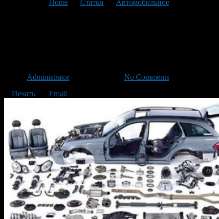
You are here:
Home
>
Статьи
>
Автомобильное
>
Текущая
статья
Контрафактные запчасти:
Кому это выгодно?
Автор
Administrator
/ 03.02.2016 /
No Comments
Печать
Email