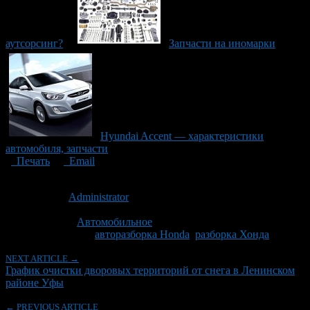
аутсорсинг?
Запчасти на иномарки
Нyundai Accent — характеристики
автомобиля, запчасти
Печать
Email
Опубликовано: 11 лет назад на 03.02.2016
Автор:
Administrator
Последнее изминение 12 апреля, 2016 @ 9:00 дп
Рубрики
Автомобильное
Tagged With:
авторазборка Honda
,
разборка Хонда
NEXT ARTICLE →
График очистки дворовых территорий от снега в Ленинском
районе Уфы
← PREVIOUS ARTICLE