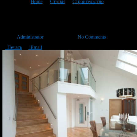
You are here:
Home
>
Статьи
>
Строительство
>
Текущая
статья
Лифт в коттедж
Автор
Administrator
/ 21.12.2015 /
No Comments
Печать
Email