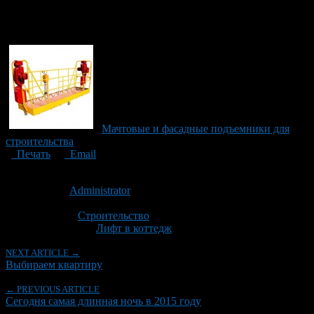
Мачтовые и фасадные подъемники для
строительства
Печать
Email
Опубликовано: 11 лет назад на 21.12.2015
Автор:
Administrator
Последнее изминение 15 апреля, 2021 @ 12:56 пп
Рубрики
Строительство
Tagged With:
Лифт в коттедж
NEXT ARTICLE →
Выбираем квартиру
← PREVIOUS ARTICLE
Сегодня самая длинная ночь в 2015 году