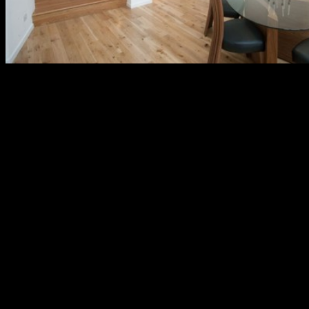
Сегодня многие владельцы многоэтажных дач и загородных
частных домов всерьез задумываются о возможности
установки коттеджного лифта. Можно с уверенностью
сказать, что установка такого грузоподъемного устройства –
не роскошь или дань моде, а практичное решение, которое
создаст максимально комфортные условия проживания для
всех жильцов дома.
Преимущества установки коттеджного лифта
Решив установить лифт в коттедж, владелец дома сможет
забыть о том, что после изнурительного рабочего дня ему
придется подниматься на верхние этажи своего дома пешком.
Более того, установка коттеджного подъемника упростит
процесс перемещения по дому людей, которые имеют какие-
либо проблемы, связанные с работой опорно-двигательного
аппарата. Как правило, к этой категории людей относятся
пенсионеры и инвалиды.