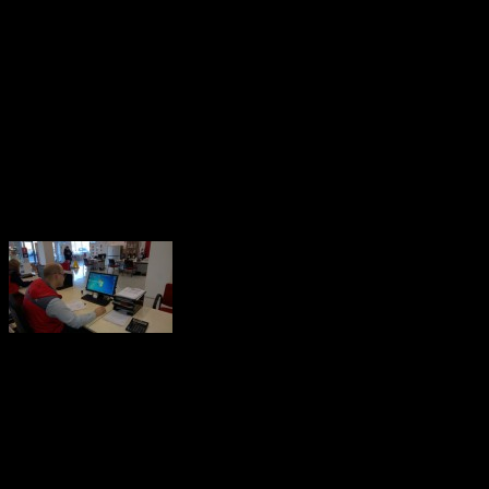
наряд. Происходит экономия времени для мастера и исключаетс
Экономия на одном заказ-наряде в среднем 32 минуты.
Запись на осмотр (первичный). Экономия: 2 мин.
Управление фотографиями поврежденного
авто. Экономия:4 мин.
Расчет. Экономия:5 мин.
Согласование и контроль. Экономия:8 мин.
Подбор запчастей и отслеживание
поставки. Экономия:12 мин.
Итоговое оформление. Экономия:1 мин.
Программа для ремонтных
мастерских ТурбоСервис работает
совместно с уже перечисленными
программами для расчета стоимости
ремонта. Автосервис может обслуживать больше машин и
быстрее выполнять ремонты, если пользоваться ТурбоСервис,
который так же содержит планировщик кузовного ремонта,
систему подбора запчастей, контроль этапов ремонта и многое
другое.