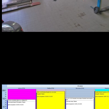
Опытный работник в малярном цеху сам может сказать
стоимость любых работ. Но для беспроблемного
сотрудничества СТО со страховой, требуется оценка
стоимости по независимой методике. Для того, чтобы
получить такие данные, по восстановительным воздействиям,
нужно сделать документ, который подтвердят авто мастерская
и страховая. Достоинством этих программ является указание
способов и методов окраски, подбор оригинальных запасных
частей и материалов и стоимости всех операций по покраске,
разборке и т.д.