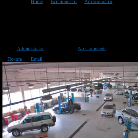
You are here:
Home
>
Все новости
>
Автоновости
>
Текущая статья
Программы для расчета
калькуляций в автосервисе
Автор
Administrator
/ 05.11.2015 /
No Comments
Печать
Email