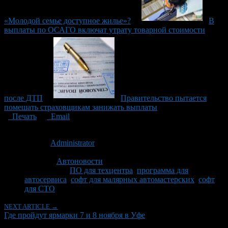
«Молодой семье доступное жилье»?
В
выплаты по ОСАГО включат утрату товарной стоимости
после ДТП
Правительство пытается
помешать страховщикам занижать выплаты
Печать
Email
Опубликовано: 11 лет назад на 05.11.2015
Автор:
Administrator
Последнее изминение 5 ноября, 2015 @ 9:54 пп
Рубрики
Автоновости
Tagged With:
ПО для техцентра
,
программа для
автосервиса
,
софт для малярных автомастерских
,
софт
для СТО
NEXT ARTICLE →
Где пройдут ярмарки 7 и 8 ноября в Уфе