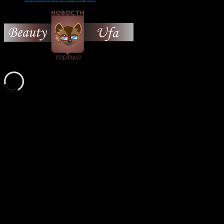
© 2026 Все об Уфе и не
только.