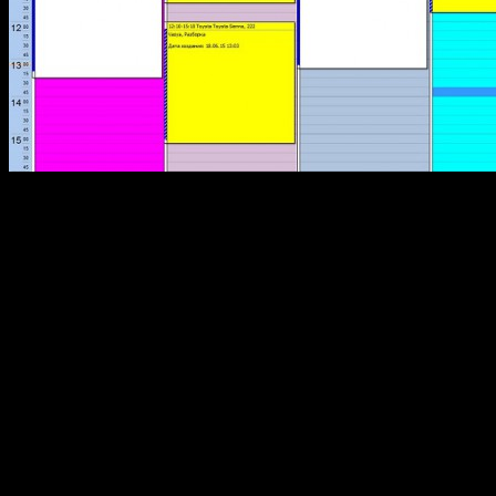
Директору может догадаться, что заказывали и оплачивали
разработку большинства таких программ — Альянсы,
учережденные страховыми компаниями. Целью такого
финансирования было минимизирование сумм оплаты
ремонтным мастерским. Ошибочно полагают начальники
СТО, купившие «математику» для расчета исправительного
ремонта, что софт сразу выдаст полный и честный готовый
расчет. Часто сами программы не вносят в сформированный
расчет некоторые ремонтные работы. Мастер жестяного
малярного цеха должен записать сам некоторые работ.
Например:
Устанавливание машины на стапель
Настраивание и регулирование стапеля
Передача транспортного средства следующей смене