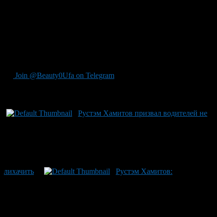
электричке до Инзера. Этот маршрут особенно популярен у
туристов.
На станции Дема Рустэма Закиевича встретил глава
администрации Демского района Зыфар Хакимов и обсудил с
Президентом республики возможность реконструкции
пешеходного моста через железнодорожные пути на этой
станции.
Join @Beauty0Ufa on Telegram
Рекомендуем почитать:
Рустэм Хамитов призвал водителей не
лихачить
Рустэм Хамитов: