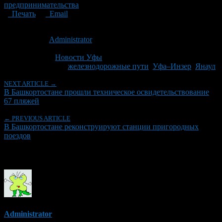
предпринимательства
Печать
Email
Опубликовано: 15 лет назад на 18.06.2011
Автор:
Administrator
Последнее изминение 18 июня, 2011 @ 6:52 пп
Рубрики
Новости Уфы
Tagged With:
железнодорожные пути
,
Уфа–Инзер
,
Янаул
NEXT ARTICLE →
В Башкортостане прошли техническое освидетельствование
67 пляжей
← PREVIOUS ARTICLE
В Башкортостане реконструируют станции пригородных
поездов
Об авторе
Administrator