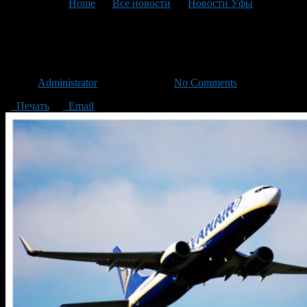
You are here:
Home
>
Все новости
>
Новости Уфы
>
Текущая статья
В Москву из Уфы за 1 рубль!
Автор
Administrator
/ 23.09.2015 /
No Comments
Печать
Email