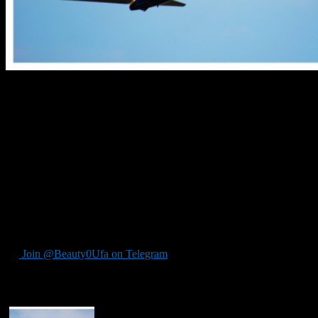
Авиакомпания «Победа» предлагает всем желающим
приобрести авиабилеты до Москвы всего за 1 рубль.
Правда полететь за 1 рубль все равно не удастся, в стоимость
билета не включены таксы и сборы, которые зависят от
выбранного направления.
Купить билеты можно до 25 сентября. Минимальная
стоимость билета «Уфа-Москва», со всеми сборами,
начинается от 420 рублей. Перелеты будут осуществляться с
13 октября по 3 декабря 2015 и с 18 января по 26 марта 2016
года.
Join @Beauty0Ufa on Telegram
Рекомендуем почитать: