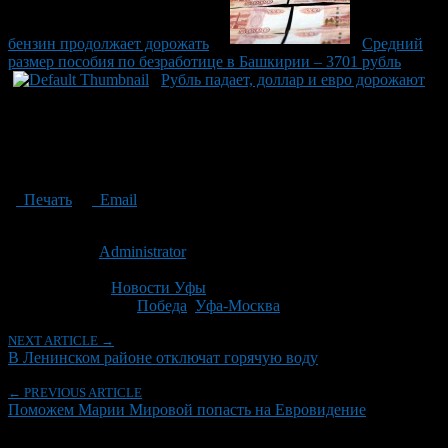
бензин продолжает дорожать
Средний
размер пособия по безработице в Башкирии – 3701 рубль
Рубль падает, доллар и евро дорожают
Печать
Email
Опубликовано: 11 лет назад на 23.09.2015
Автор:
Administrator
Последнее изминение 23 сентября, 2015 @ 6:59 пп
Рубрики
Новости Уфы
Tagged With:
Победа
,
Уфа-Москва
NEXT ARTICLE →
В Ленинском районе отключат горячую воду
← PREVIOUS ARTICLE
Поможем Марии Мировой попасть на Евровидение
Об авторе