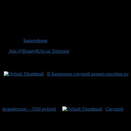
определен в размере 6546 рублей, для пенсионеров — 5037,
для детей — 6149.
Между тем, по данным последнего обследования населения
по проблемам занятости, средняя зарплата в республике
составила в марте текущего года 21378,5 рубля.
Источник
Башинформ
Join @Beauty0Ufa on Telegram
Рекомендуем почитать:
В Башкирии средний размер пособия по
безработице – 3560 рублей
Средний