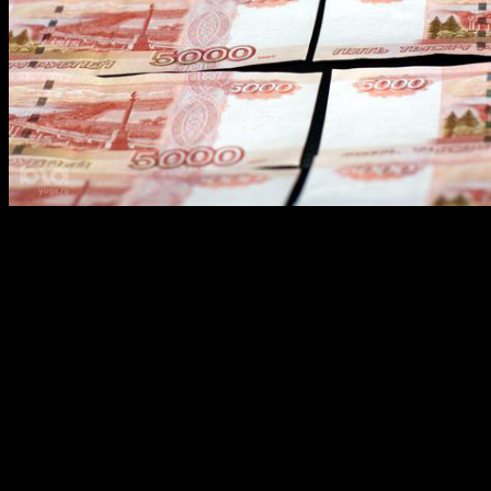
В Башкортостане средний размер пособия по безработице
составил в мае 3701 рубль, или 60 процентов от величины
прожиточного минимума для трудоспособного населения.
Как сообщили в пресс-службе Министерства труда и
социальной защиты населения РБ, доля получателей пособия
по безработице в минимальном размере составила 33
процента, в максимальном — 41 процент.
Напомним, среднемесячная величина прожиточного
минимума в Башкортостане в первом квартале 2013 года
составила 6156 рублей.
Для трудоспособного населения прожиточный минимум