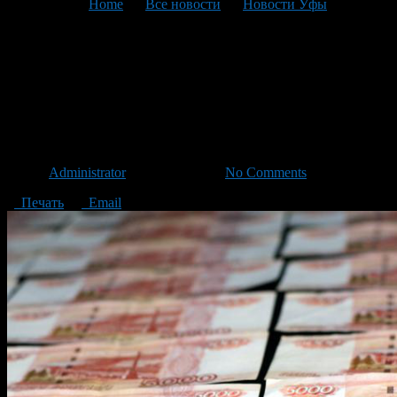
You are here:
Home
>
Все новости
>
Новости Уфы
>
Текущая статья
Средний размер пособия по
безработице в Башкирии –
3701 рубль
Автор
Administrator
/ 17.06.2013 /
No Comments
Печать
Email