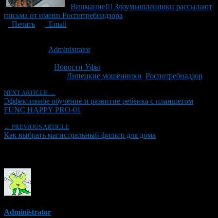
Внимание!!! Злоумышленники рассылают
письма от имени Роспотребнадзора
Печать
Email
Опубликовано: 11 лет назад на 30.04.2015
Автор:
Administrator
Последнее изминение 19 марта, 2020 @ 9:18 дп
Рубрики
Новости Уфы
Tagged With:
Липецкие мошенники
,
Роспотребнадзор
NEXT ARTICLE →
Эффективное обучение и развитие ребенка с планшетом
FUNC HAPPY PRO-01
← PREVIOUS ARTICLE
Как выбрать магистральный фильтр для дома
Об авторе
Administrator