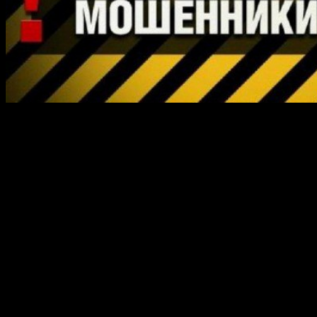
Мошенники, представившись должностными лицами
Роспотребнадзора, просят предпринимателей и руководителей
коммерческих предприятий внести определённую денежную
сумму на счет якобы Роспотребнадзора. Обоснование такой
просьбы по их словам является то, что служба нуждается в
материальной помощи и поддержке. Управление
Роспотребнадзора уже выступило с просьбой к гражданам не
верить подобным заявлениям и вести себя очень аккуратно.
Обо всех похожих случаях граждан попросили
незамедлительно обратиться в правоохранительные органы.
Самое поразительно что подобные происшестия в Липецке
уже не единичны, она повторяется с определенной
периодичностью. Хотя стоит заметить, что подобная наглость
происходит первый раз, обычно в новостях проскакивают
сюжеты, где мошенники пытаются одурачить и так не богатых