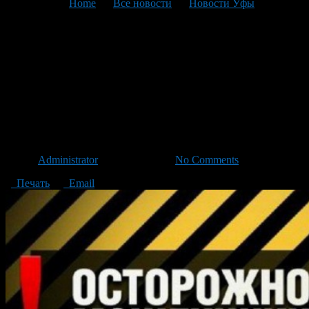
You are here:
Home
>
Все новости
>
Новости Уфы
>
Текущая статья
Липецкие мошенники
представляются
сотрудниками
Роспотребнадзора
Автор
Administrator
/ 30.04.2015 /
No Comments
Печать
Email