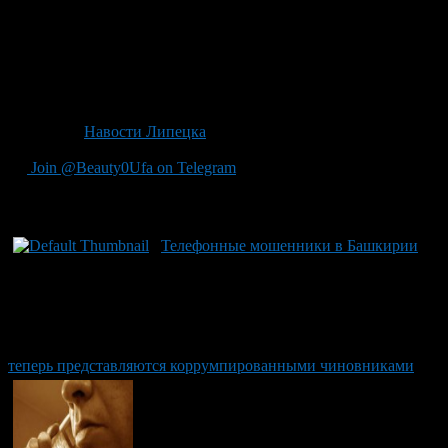
уж за что это отдельная история.
Собственно статья несёт только одну смысловую нагрузку. Не
стоит доверять первым встречным, и с такой легкостью
отдавать свои кровные. Тут как в басне про бесплатный сыр,
только не все люди видимо её слышали.
Источник:
Навости Липецка
Join @Beauty0Ufa on Telegram
Рекомендуем почитать:
Телефонные мошенники в Башкирии
теперь представляются коррумпированными чиновниками