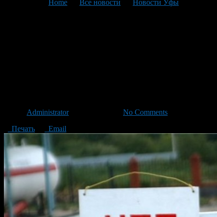
You are here:
Home
>
Все новости
>
Новости Уфы
>
Текущая статья
Отключение газа в домах
Орджоникидзевского района
Уфы переносится на 4
декабря
Автор
Administrator
/ 03.12.2014 /
No Comments
Печать
Email