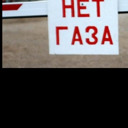
Мы недавно сообщали, что в трех домах Орджоникидзевского
района Уфы 2 декабря будет отключена подача газа. Сегодня
стало известно, что в связи с изменением даты
производственных работ по выносу газопровода низкого
давления в районе дома № 11 по ул. Вострецова, дата
отключения газа тоже изменится.
По последним данным газ в домах № 22, 24 по ул.
Орджоникидзе, № 11 по ул. Вострецова будет отключен 4
декабря с 09:00 до 17:30, а не 2 декабря как было сообщено
ранее.