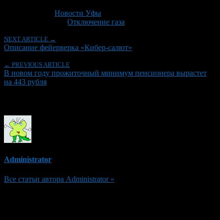
Последнее изминение 3 декабря, 2014 @ 12:42 дп
Рубрики
Новости Уфы
Tagged With:
Отключение газа
NEXT ARTICLE →
Описание фейерверка «Кибер-салют»
← PREVIOUS ARTICLE
В новом году прожиточный минимум пенсионера вырастет
на 443 рубля
Об авторе
Administrator
Все статьи автора Administrator »
Добавить комментарий