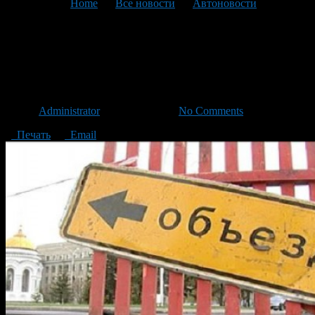
You are here:
Home
>
Все новости
>
Автоновости
>
Текущая статья
Движение по улице
Советская будет закрыто
Автор
Administrator
/ 15.07.2014 /
No Comments
Печать
Email