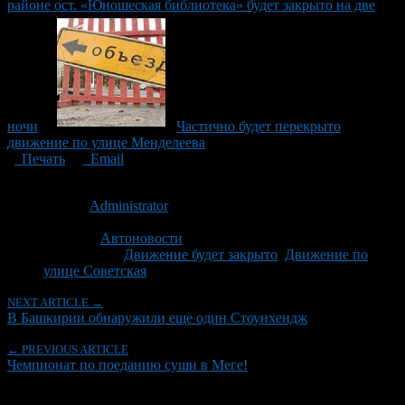
районе ост. «Юношеская библиотека» будет закрыто на две
ночи
Частично будет перекрыто
движение по улице Менделеева
Печать
Email
Опубликовано: 12 лет назад на 15.07.2014
Автор:
Administrator
Последнее изминение 15 июля, 2014 @ 9:53 дп
Рубрики
Автоновости
Tagged With:
Движение будет закрыто
,
Движение по
улице Советская
NEXT ARTICLE →
В Башкирии обнаружили еще один Стоунхендж
← PREVIOUS ARTICLE
Чемпионат по поеданию суши в Меге!
Об авторе