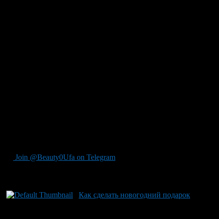
Вам может понадобится шпатлевка по дереву, в цвет
Вашего пола, что бы в случаи чего заделать щели между
паркетными пластинами
Мощный пылесос для уборки мусора с пола переде
нанесением лака
Хороший лак, кисточки и валик
Как обрабатывать поверхность
Начинать шлифовать необходимо абразивом №40. Сначала
шлифуем вдоль стен. Проходим в обе стороны барабаном
шириной 200 мм, затем еще раз но уже барабаном шириной
100 мм. Шлифовать лучше по направлению укладки пластин.
Повторяем процедуры используя абразивы уже меньшей
зернистости №60,№80,№120.
Join @Beauty0Ufa on Telegram
Рекомендуем почитать:
Как сделать новогодний подарок