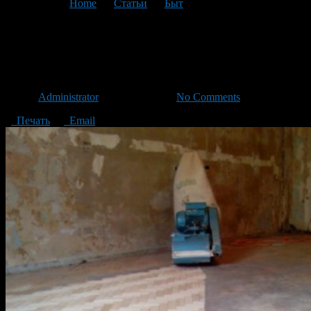
You are here:
Home
>
Статьи
>
Быт
>
Текущая статья
Шлифовка паркета своими
руками
Автор
Administrator
/ 16.05.2014 /
No Comments
Печать
Email