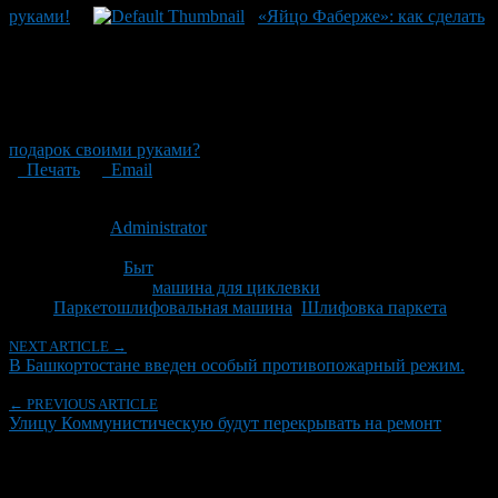
руками!
«Яйцо Фаберже»: как сделать
подарок своими руками?
Печать
Email
Опубликовано: 12 лет назад на 16.05.2014
Автор:
Administrator
Последнее изминение 10 сентября, 2015 @ 1:32 дп
Рубрики
Быт
Tagged With:
машина для циклевки
,
Паркетошлифовальная машина
,
Шлифовка паркета
NEXT ARTICLE →
В Башкортостане введен особый противопожарный режим.
← PREVIOUS ARTICLE
Улицу Коммунистическую будут перекрывать на ремонт
Об авторе