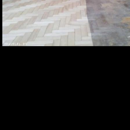
В шлифовке паркета своими руками не такое уж и сложное
занятие. Но все же специалист справится с этой задачей лучше
и быстрее. Но унывать не стоит, просто Вам потребуются
знания и немного терпения и все у Вас получится.
Этапы шлифовки деревянного
напольного покрытия
Шлифовать пол или паркет следует в два этапа:
Очищаем поверхность пола от грязи, снимаем старое
защитное покрытие пола, выравниваем пол
Ну и непосредственно шлифуем пол. В понятие
шлифовки входит и процедура удаления последствий