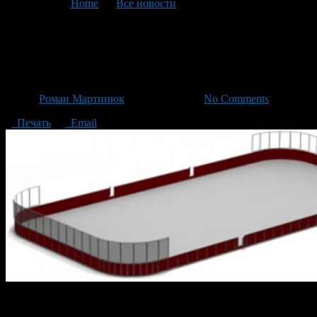
You are here:
Home
>
Все новости
>
Текущая статья
Каток стадиона «Строитель»
снова работает
Автор
Роман Мартинюк
/ 15.01.2014 /
No Comments
Печать
Email
Каток на стадионе «Строитель» самый массовый и большой в
столице. С 17 января 2014 года он возобновляет массовые