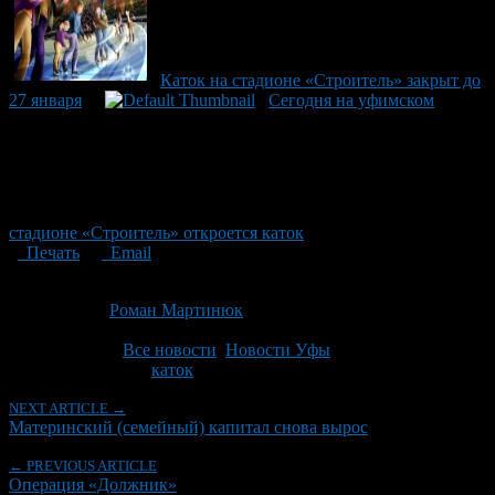
Каток на стадионе «Строитель» закрыт до
27 января
Сегодня на уфимском
стадионе «Строитель» откроется каток
Печать
Email
Опубликовано: 13 лет назад на 15.01.2014
Автор:
Роман Мартинюк
Последнее изминение 5 сентября, 2017 @ 3:58 пп
Рубрики
Все новости
,
Новости Уфы
Tagged With:
каток
NEXT ARTICLE →
Материнский (семейный) капитал снова вырос
← PREVIOUS ARTICLE
Операция «Должник»