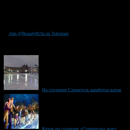
коньков, буфет, гардероб (на 600 мест), музыкальное
сопровождение.
Автор: Информационно-аналитический отдел
Администрации Орджоникидзевского района города Уфы.
Join @Beauty0Ufa on Telegram
Рекомендуем почитать:
На стадионе Строитель заработал каток
Каток на стадионе «Строитель» ждет