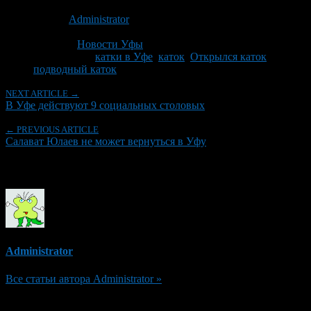
Опубликовано: 14 лет назад на 02.12.2012
Автор:
Administrator
Последнее изминение 2 декабря, 2012 @ 5:36 пп
Рубрики
Новости Уфы
Tagged With:
катки в Уфе
,
каток
,
Открылся каток
,
подводный каток
NEXT ARTICLE →
В Уфе действуют 9 социальных столовых
← PREVIOUS ARTICLE
Салават Юлаев не может вернуться в Уфу
Об авторе
Administrator
Все статьи автора Administrator »
Добавить комментарий