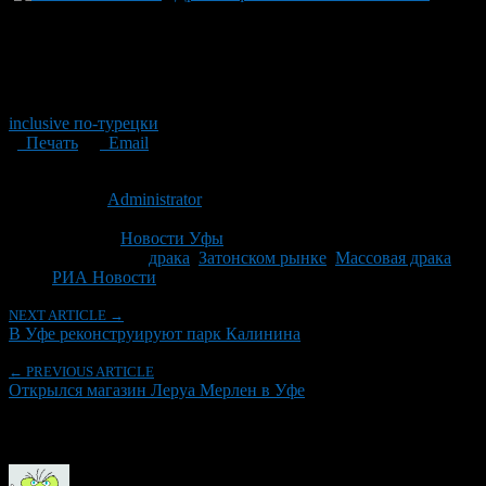
inclusive по-турецки
Печать
Email
Опубликовано: 15 лет назад на 23.05.2011
Автор:
Administrator
Последнее изминение 23 мая, 2011 @ 9:35 пп
Рубрики
Новости Уфы
Tagged With:
драка
,
Затонском рынке
,
Массовая драка
,
РИА Новости
NEXT ARTICLE →
В Уфе реконструируют парк Калинина
← PREVIOUS ARTICLE
Открылся магазин Леруа Мерлен в Уфе
Об авторе