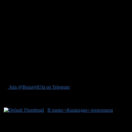
Садыков сообщил, что сейчас на территорию рынка введены
значительные силы уфимской полиции, работают сотрудники
прокуратуры и миграционной службы.
Старший врач смены станции скорой медицинской помощи
Уфы Валентин Русин назвал предварительные данные о
пострадавших:
— Всего — пятеро. Есть черепно-мозговые травмы и
огнестрельные, от пуль травматического оружия, а у одного –
тупая травма живота. Четверых отправили в 21-ю больницу,
того, кто с травмой живота – в 6-ю.
Как передает корреспондент РИА Новости, сейчас на рынок
приехали представители чеченской диаспоры и духовенства,
они пытаются успокоить людей.
Join @Beauty0Ufa on Telegram
Рекомендуем почитать:
В парке «Кашкадан» произошла