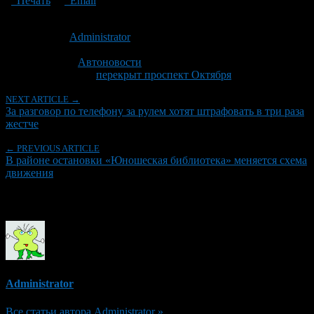
Печать
Email
Опубликовано: 13 лет назад на 26.06.2013
Автор:
Administrator
Последнее изминение 26 июня, 2013 @ 12:25 пп
Рубрики
Автоновости
Tagged With:
перекрыт проспект Октября
NEXT ARTICLE →
За разговор по телефону за рулем хотят штрафовать в три раза
жестче
← PREVIOUS ARTICLE
В районе остановки «Юношеская библиотека» меняется схема
движения
Об авторе
Administrator
Все статьи автора Administrator »