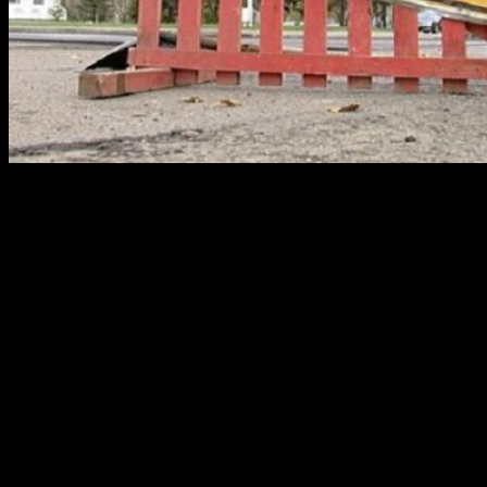
В связи с реконструкцией трамвайного переезда на
пересечении проспекта Октября и бульвара Хадии
Давлетшиной планируется временное закрытие движения
автотранспорта по проспекту Октября: с 1 по 7 июля 2013
года будет частично перекрыта дорога по четной стороне, с 8
по 14 июля 2013 года – по нечетной.
На время проведения работ с 1 по 14 июля 2013 года
трамвайные маршруты №№ 4к и 21 будут закрыты. В этот
период трамваи будут дислоцироваться и проходить
техническое обслуживание в районе разворотных колец на ул.
Пушкина и в микрорайоне «Зеленая роща».
Администрация городского округа город Уфа приносит
извинения за неудобства, связанные с проведением
ремонтных работ, и просит заранее планировать маршрут