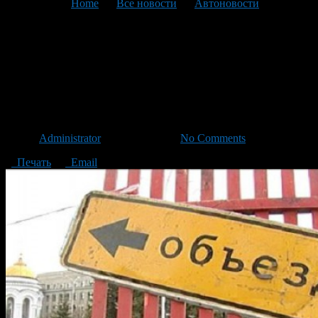
You are here:
Home
>
Все новости
>
Автоновости
>
Текущая статья
С 1 по 14 июля будет
частично перекрыт проспект
Октября
Автор
Administrator
/ 26.06.2013 /
No Comments
Печать
Email