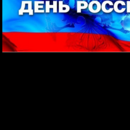
12 июня 2013 года, для удобства жителей и гостей
башкирской столицы, изъявивших желание посетить вечерние
праздничные программы в честь Дня России и Дня города,
будет организовано накопление общественного транспорта на
остановках, прилегающих к площадкам проведения
мероприятий, сообщили в уфимской администрации.
В частности, уфимцев, посмотревших праздничный
фейерверк, который состоится на площади имени В.И.Ленина
в 22.30, на остановке «Башкирская республиканская
гимназия-интернат №1 имени Р. Гарипова» будут ожидать
пять автобусов по направлению к центру города, по семь
автобусов — в микрорайон Затон и в Дему, пять троллейбусов
— в сторону остановок «Центральный рынок», «Троицкая