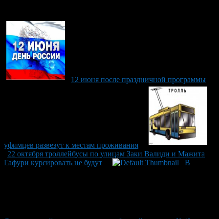
Рекомендуем почитать:
12 июня после праздничной программы
уфимцев развезут к местам проживания
22 октября троллейбусы по улицам Заки Валиди и Мажита
Гафури курсировать не будут
В