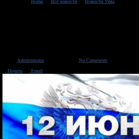
You are here:
Home
>
Все новости
>
Новости Уфы
>
Текущая статья
В День города
припозднившихся уфимцев
развезут по домам
Автор
Administrator
/ 09.06.2013 /
No Comments
Печать
Email