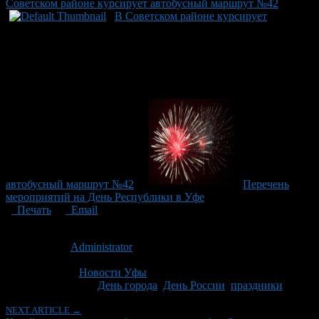
Советском районе курсирует автобусный маршрут №42
В Советском районе курсирует
автобусный маршрут №42
Перечень
мероприятий на День Республики в Уфе
Печать
Email
Опубликовано: 13 лет назад на 09.06.2013
Автор:
Administrator
Последнее изминение 9 июня, 2013 @ 2:35 пп
Рубрики
Новости Уфы
Tagged With:
День города
,
День России
,
праздники
NEXT ARTICLE →