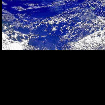
23 марта 2013 года — Всемирный день метеорологии. И
погода в России преподнесла своеобразный сюрприз главным
своим исследователям. На смену потеплению — в конце
марта ударил мороз. Однако сюрприза не получилось.
Директор Гидрометцентра Роман Вильфанд предупредил, что
в ночь на субботу в центре России ударят аномальные морозы,
сообщает Коммерсантъ. По прогнозам синоптиков, столбики
термометров опустятся до -20, местами до -25 градусов. Днем
температура не поднимется выше 10 градусов.
Синоптики называют этот март суперзимним месяцем.
Температурный фон вчерашней субботы ниже, чем