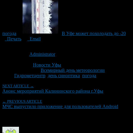
погода
В Уфе может похолодать до -20
Печать
Email
Опубликовано: 13 лет назад на 24.03.2013
Автор:
Administrator
Последнее изминение 24 марта, 2013 @ 10:51 дп
Рубрики
Новости Уфы
Tagged With:
Всемирный день метеорологии
,
Гидрометцентр
,
день синоптика
,
погода
NEXT ARTICLE →
Анонс мероприятий Калининского района г.Уфы
← PREVIOUS ARTICLE
МЧС выпустило приложение для пользователей Android
Об авторе