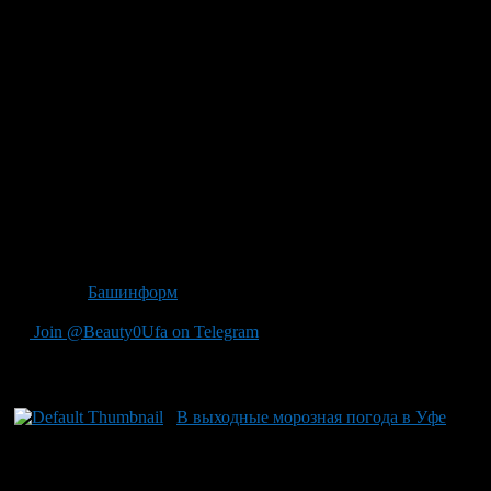
В России официальный «старт» системе
гидрометеорологического мониторинга был дан более 170 лет
назад указом императора Николая I. Сегодня
профессиональный праздник отмечают работники
гидрометеорологической службы России.
Главная цель деятельности Росгидромета — снижение угрозы
жизни населения и ущерба экономике страны от погодно-
климатических явлений, обеспечение высокого уровня
гидрометеорологической безопасности России.
Анализ данных о предотвращенном ущербе показывает, что
прогнозы российских метеорологов позволяют уменьшить
возможные экономические потери в среднем на 40 процентов.
Источник
Башинформ
Join @Beauty0Ufa on Telegram
Рекомендуем почитать:
В выходные морозная погода в Уфе