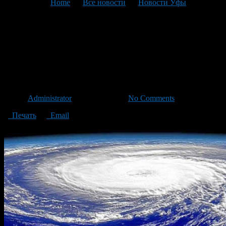
You are here:
Home
>
Все новости
>
Новости Уфы
>
Текущая статья
Погода подарила синоптикам
Башкирии январский мороз
в марте
Автор
Administrator
/ 24.03.2013 /
No Comments
Печать
Email