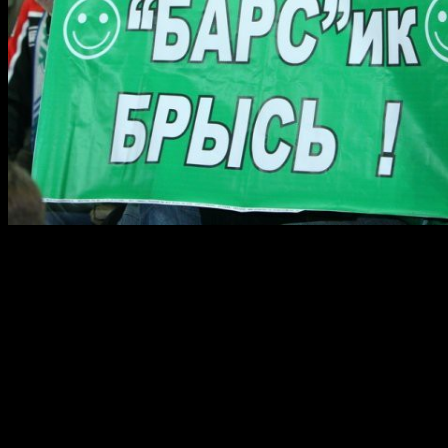
Сегодня, 13 марта 2013 года, Уфа встретит четвертый матч
полуфинальной серии конференции «Восток». «Салават
Юлаев» снова сразится с казанским «Ак Барсом».
Напомним, наши ребята вернулись с выезда в Казань с двумя
победами. Вчера, на домашней площадке юлаевцев победу
одержали гости — 0-3. Счет в серии до четырех побед — 2-1 в
пользу Уфы.
В субботу команды вновь будут играть в Татарстане.
Начало сегодняшнего матча в 19.00. Прямые трансляции на