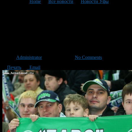
You are here:
Home
>
Все новости
>
Новости Уфы
>
Текущая статья
Сегодня «Салават Юлаев»
проведет четвертый матч в
серии против «Ак Барса»
Автор
Administrator
/ 13.03.2013 /
No Comments
Печать
Email