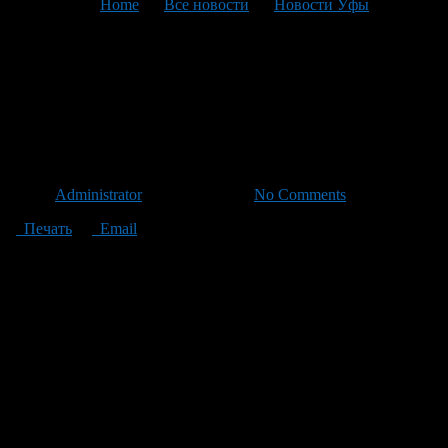
You are here:
Home
>
Все новости
>
Новости Уфы
>
Текущая статья
5 февраля в Башкирии
ожидаются сильный ветер,
снегопад и гололед
Автор
Administrator
/ 04.02.2013 /
No Comments
Печать
Email
По данным Гидрометцентра России, 5 февраля 2013 года, в
Башкортостане ожидаются снегопад, налипание мокрого
снега, снежные заносы, метель, гололед и сильный ветер — от
17 до 22 метров в секунду.
По прогнозам синоптиков, облачная, теплая погода и
снегопад продержатся два дня — 5-6 февраля. Температура
воздуха днем — от нуля до минус четырех градусов, ночью —
от 6 до 11 градусов мороза.
В последующие дни ожидается незначительное похолодание и