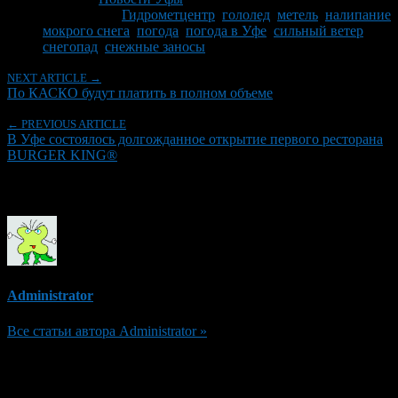
Tagged With:
Гидрометцентр
,
гололед
,
метель
,
налипание
мокрого снега
,
погода
,
погода в Уфе
,
сильный ветер
,
снегопад
,
снежные заносы
NEXT ARTICLE →
По КАСКО будут платить в полном объеме
← PREVIOUS ARTICLE
В Уфе состоялось долгожданное открытие первого ресторана
BURGER KING®
Об авторе
Administrator
Все статьи автора Administrator »
Добавить комментарий