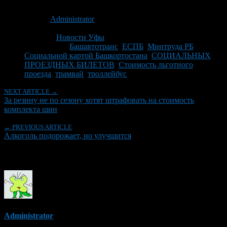
Опубликовано: 14 лет назад на 04.12.2012
Автор:
Administrator
Последнее изминение 4 декабря, 2012 @ 3:05 пп
Рубрики
Новости Уфы
Tagged With:
Башавтотранс
,
ЕСПБ
,
Минтруда РБ
,
Социальной картой Башкортостана
,
СОЦИАЛЬНЫХ
ПРОЕЗДНЫХ БИЛЕТОВ
,
Стоимость льготного
проезда
,
трамвай
,
троллейбус
NEXT ARTICLE →
За резину не по сезону хотят штрафовать на стоимость
комплекта шин
← PREVIOUS ARTICLE
Алкоголь подорожает, но улучшится
Об авторе
Administrator