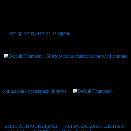
получить по бесплатному телефону 8- 800- 100-81-80 и на
официальном сайте ОАО «Башкирский регистр социальных
карт» www.brsc.ru
Источник: Официальный сайт администрации города Уфа!
Join @Beauty0Ufa on Telegram
Рекомендуем почитать:
Информация для пользователей единых
социальных проездных билетов
ВНИМАНИЮ ГРАЖДАН – ПОЛЬЗОВАТЕЛЕЙ ЕДИНЫХ