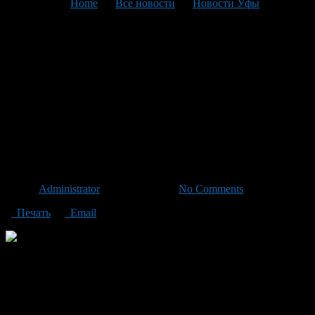
You are here:
Home
>
Все новости
>
Новости Уфы
>
Текущая статья
Уважаемые жители
Ленинского района —
пользователи ЕДИНЫХ
СОЦИАЛЬНЫХ
ПРОЕЗДНЫХ БИЛЕТОВ!
Автор
Administrator
/ 04.12.2012 /
No Comments
Печать
Email
В целях обеспечения доступности
транспортных услуг для отдельных категорий граждан,
имеющих право на меры социальной поддержки,
распоряжением Правительства Республики Башкортостан от
28 января 2005 года № 51-р на территории республики введен
единый социальный проездной билет (ЕСПБ). С 1 ноября
2012 года произошел переход с ЕСПБ «БАШАВТОТРАНС»