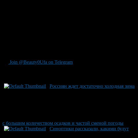
будет уточняться.
Кстати, в Уфе до конца этой недели будут дожди. На
следующей неделе заметно похолодает, средняя температура
воздуха днем +3-6 градусов.
А в следующую пятницу, 26 октября, синоптики обещают
уфимцам первый снег.
Источник ProUfu
Join @Beauty0Ufa on Telegram
Рекомендуем почитать:
Россиян ждет достаточно холодная зима
с большим количеством осадков и частой сменой погоды
Синоптики рассказали, какими будут