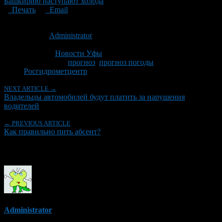
Башкирию наступают холода
Печать
Email
Опубликовано: 14 лет назад на 17.10.2012
Автор:
Administrator
Последнее изминение 28 ноября, 2014 @ 8:10 пп
Рубрики
Новости Уфы
Tagged With:
прогноз
,
прогноз погоды
,
Росгидрометцентр
NEXT ARTICLE →
Владельцы автомобилей будут платить за нарушения
водителей
← PREVIOUS ARTICLE
Как правильно пить абсент?
Об авторе
Administrator