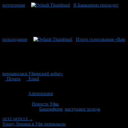
потепление
В Башкирию приходит
похолодание
Итоги голосования «Вам
понравилася Уфимский арбат»
Печать
Email
Опубликовано: 15 лет назад на 24.03.2011
Автор:
Administrator
Последнее изминение 24 марта, 2011 @ 5:46 пп
Рубрики
Новости Уфы
Tagged With:
Башинформ
,
наступают холода
NEXT ARTICLE →
Улицу Ленина в Уфе перекрыли