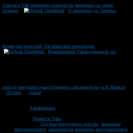
4 июля в Уфе временно изменится движение на улице
Ленина
О закрытии ул. Ленина,
Коммунистической, Октябрьской революции
Комментарий Уфаводоканала, по
поводу введения одностороннего движения по ул К.Маркса
Печать
Email
Опубликовано: 14 лет назад на 23.08.2012
Автор:
Administrator
Последнее изминение 23 августа, 2012 @ 9:11 пп
Рубрики
Новости Уфы
Tagged With:
Год благополучного детства
,
движение
автотранспорта
,
закрывается движение автотранспорта
,