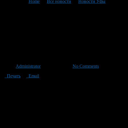
You are here:
Home
>
Все новости
>
Новости Уфы
>
Текущая статья
Депутаты освободили от
утилизационного сбора
машины беженцев и
автораритеты
Автор
Administrator
/ 12.07.2012 /
No Comments
Печать
Email
11 июля 2012 года Госдума приняла во втором основном
чтении законопроект о введении в России утилизационного
сбора на новые и подержанные автомобили, в соответствии с
которым внесут поправки в закон «Об отходах производства и
потребления» и статью 51 Бюджетного кодекса РФ.
В первом чтении поправки к закону были приняты Госдумой
22 июня.
По информации агентства «Прайм», взимать утилизационный