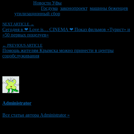
Рубрики
Новости Уфы
Tagged With:
Госдума
,
законопроект
,
машины беженцев
,
утилизационный сбор
NEXT ARTICLE →
Сегодня в ❤ Love is… CINEMA ❤ Показ фильмов «Турист» и
«50 первых поцелуев»
← PREVIOUS ARTICLE
Помощь жителям Крымска можно принести в центры
соцобслуживания
Об авторе
Administrator
Все статьи автора Administrator »
Добавить комментарий