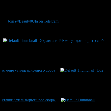
удорожанию автотранспорта: «В некоторых случаях, с учетом
снижения пошлин при вступлении в ВТО, даже снизится
стоимость автомашин».
Join @Beauty0Ufa on Telegram
Рекомендуем почитать:
Украина и РФ могут договориться об
отмене утилизационного сбора
Все
ставки утилизационного сбора.