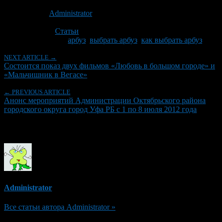
Опубликовано: 14 лет назад на 01.07.2012
Автор:
Administrator
Последнее изминение 1 июля, 2012 @ 9:52 пп
Рубрики
Статьи
Tagged With:
арбуз
,
выбрать арбуз
,
как выбрать арбуз
NEXT ARTICLE →
Cостоится показ двух фильмов «Любовь в большом городе» и
«Мальчишник в Вегасе»
← PREVIOUS ARTICLE
Анонс мероприятий Администрации Октябрьского района
городского округа город Уфа РБ с 1 по 8 июля 2012 года
Об авторе
Administrator
Все статьи автора Administrator »