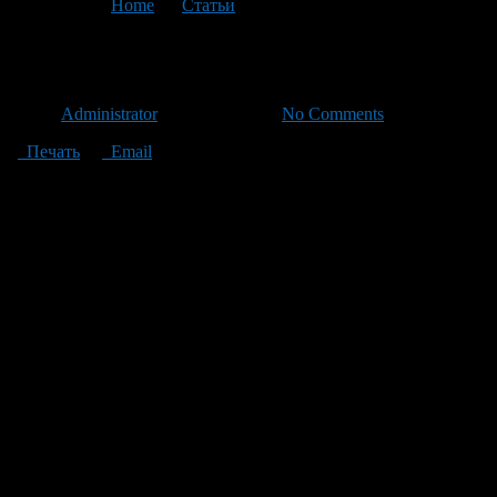
You are here:
Home
>
Статьи
>
Текущая статья
Как выбрать арбуз
Автор
Administrator
/ 01.07.2012 /
No Comments
Печать
Email
Внешние признаки
Арбуз должен быть крупным, но не тяжелым
Арбуз должен издавать глухой звук при постукивание
Арбуз должен трещать при сжимании
Арбуз должен быть без надрезов и трещин
Хранение
Арбуз должен храниться и продаваться в специально
отведенных для этого местах
Точка продажи арбузов должна находится под навесом
Арбузы должны лежать в специальных поддонах