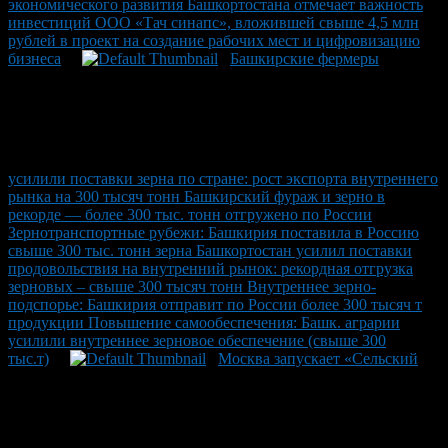
экономического развития Башкортостана отмечает важность
инвестиций ООО «Тач синапс», вложившей свыше 4,5 млн
рублей в проект на создание рабочих мест и цифровизацию
бизнеса
Башкирские фермеры
усилили поставки зерна по стране: рост экспорта внутреннего
рынка на 300 тысяч тонн Башкирский фураж и зерно в
рекорде — более 300 тыс. тонн отгружено по России
Зернотранспортные рубежи: Башкирия поставила в Россию
свыше 300 тыс. тонн зерна Башкортостан усилил поставки
продовольствия на внутренний рынок: рекордная отгрузка
зерновых – свыше 300 тысяч тонн Внутреннее зерно-
подспорье: Башкирия отправит по России более 300 тысяч т
продукции Повышение самообеспечения: Башк. аграрии
усилили внутреннее зерновое обеспечение (свыше 300
тыс.т)
Москва запускает «Сельский