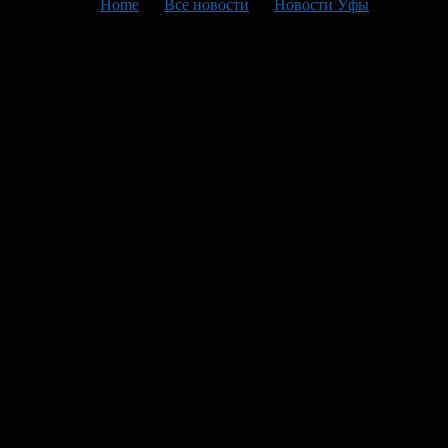
You are here:
Home
>
Все новости
>
Новости Уфы
>
Текущая статья
Услуга
«Широкополигонный»:
компания подключила
высокоскоростной интернет
к жителям ещё 52 селений,
охватив свыше 38 тысяч
домохозяйств региона В
рамках развития цифровой
инфраструктуры в
отдаленных регионах: запуск
оптоволоконных