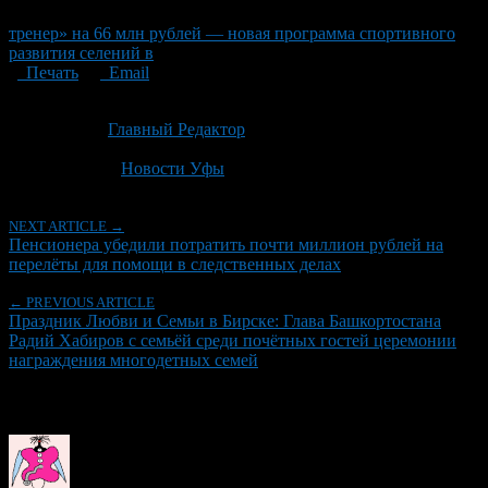
тренер» на 66 млн рублей — новая программа спортивного
развития селений в
Печать
Email
Опубликовано: 4 недели назад на 09.07.2026
Автор:
Главный Редактор
Последнее изминение 9 июля, 2026 @ 1:16 пп
Рубрики
Новости Уфы
NEXT ARTICLE →
Пенсионера убедили потратить почти миллион рублей на
перелёты для помощи в следственных делах
← PREVIOUS ARTICLE
Праздник Любви и Семьи в Бирске: Глава Башкортостана
Радий Хабиров с семьёй среди почётных гостей церемонии
награждения многодетных семей
Об авторе