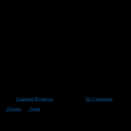
коммуникаций до деревни с
населением всего 15 домов От
сел до городов — компания
«доставляет» интернет через
GPON, увеличивая скорость
до 300 Мбит/с и улучшая
жизнь жителей удалённых
деревень
Автор
Главный Редактор
/ 09.07.2026 /
No Comments
Печать
Email
Компания проложила более 846 километров волоконно-
оптических линий, предоставляя доступ к интернету в 38 132
домохозяйствах по всему региону — от крупных сел до