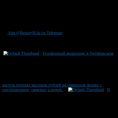
следы, ему приказали слетать ещё в Сочи перед возвращением
домой. Только после возвращения из этого странного
путешествия по стране через тысячи километров очертился
факт мошенничества. Возбуждено уголовное дело по статье
159 УК РФ и начата работа по определению мошенников.
Join @Beauty0Ufa on Telegram
Рекомендуем почитать:
Телефонный мошенник в Октябрьском:
житель потерял миллион рублей на обманном звонке с
предложением «замены» ключей.
В