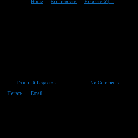
You are here:
Home
>
Все новости
>
Новости Уфы
>
Текущая статья
Пенсионера убедили
потратить почти миллион
рублей на перелёты для
помощи в следственных
делах
Автор
Главный Редактор
/ 09.07.2026 /
No Comments
Печать
Email
57-летний житель села Краснохолмский из Калтасинского
района стал жертвой мошенников и потерял почти миллион
рублей, поверив злоключениям телефонных аферистов.
Задание злоумышленников требовало от него перелётов по
тысяче километров: сначала в Москву с передачей пакета
денег возле мусорного контейнера, затем переселение в Сочи
для возвращения домой. Всё началось после посещения сайта