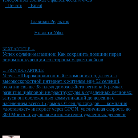
Печать
Email
Опубликовано: 4 недели назад на 09.07.2026
Автор:
Главный Редактор
Последнее изминение 9 июля, 2026 @ 1:02 пп
Рубрики
Новости Уфы
NEXT ARTICLE →
Успех офлайн-магазинов: Как сохранить позиции перед
лицом конкуренции со стороны маркетплейсов
← PREVIOUS ARTICLE
Услуга «Широкополигонный»: компания подключила
высокоскоростной интернет к жителям ещё 52 селений,
охватив свыше 38 тысяч домохозяйств региона В рамках
развития цифровой инфраструктуры в отдаленных регионах:
запуск оптоволоконных коммуникаций до деревни с
населением всего 15 домов От сел до городов — компания
«доставляет» интернет через GPON, увеличивая скорость до
300 Мбит/с и улучшая жизнь жителей удалённых деревень
Об авторе