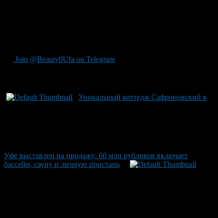
под федеральную собственность. Напоминаем, Ильдус
Шайбаков был приговорен к 18 годам 6 месяцам заключения
со штрафом в 2,5 млн рублей, лишению звания
«подполковник полиции» на 9 лет, а также ограничению
свободы сроком на один год.
Join @Beauty0Ufa on Telegram
Рекомендуем почитать:
Уникальный коттедж Сафроновский в
Уфе выставлен на продажу: 60 млн рубликов включает
бассейн, сауну и личную пристань