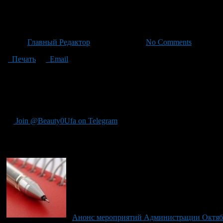
Молодой спортсмен Евгений З
Автор
Главный Редактор
/ 07.07.2026 /
No Comments
Печать
Email
Молодой спортсмен Евгений Зиязов, обучающийся в спортивно
прошедшем со 2 по 4 июля в рамках Сабантуя в Москве. Это со
были отмечены годом ранее, когда он добыл бронзу на аналог
спортсмена.
Join @Beauty0Ufa on Telegram
Рекомендуем почитать:
Анонс мероприятий Администрации Октябрьс