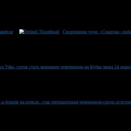
тамбуле
Спортивное чудо: «Спартак» поб
 из Уфы, готов стать мировым чемпионом на Кубке мира 24 апр
 борьбе на поясах, став пятикратным чемпионом среди атлетов 