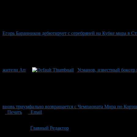
Егорь Баранников дебютирует с серебряней на Кубке мира в С
жители Ап
Усманов, известный боксер
вновь триумфально возвращается с Чемпионата Мира по Корэш и
Печать
Email
Опубликовано: 1 месяц назад на 07.07.2026
Автор:
Главный Редактор
Последнее изминение 7 июля, 2026 @ 12:00 пп