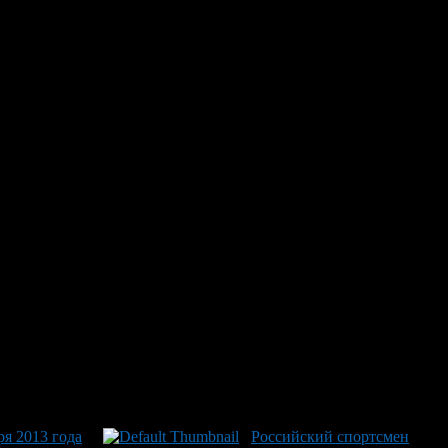
по корэш в Москве
веренную победу на престижном Кубке мира по корэш,
ений Зиязов не случайно стал чемпионом: его достижения уже
стабильное развитие и высокий уровень подготовки
я 2013 года
Российский спортсмен