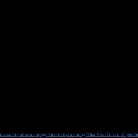
иязов победил на Кубке мира 
й школе олимпийского резерва города Октябрьского, одержал у
стязание собрало более 150 участников из 26 разных стран. Евг
ичном турнире в столичной столице. Его успехи демонстрируют 
кого района городского округа город Уфа РБ с 16 по 22 декабр