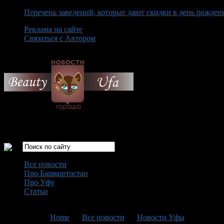
Перечень заведений, которые дают скидки в день рожден
Реклама на сайте
Связаться с Автором
Friday August 7th, 2026
Только самые интересные новости города Уфа
Все новости
Про Башкортостан
Про Уфу
Статьи
Loading...
You are here:
Home
>
Все новости
>
Новости Уфы
>
Текущая