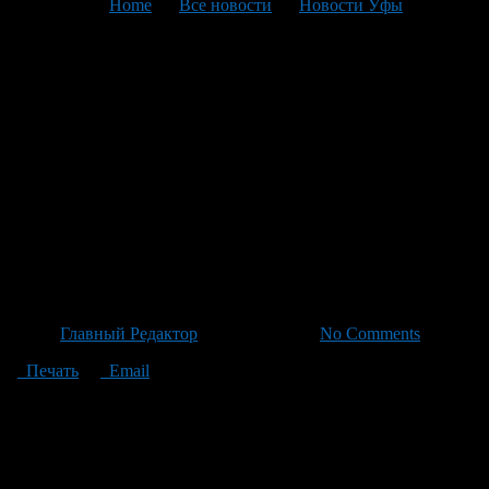
You are here:
Home
>
Все новости
>
Новости Уфы
>
Текущая статья
Артур Зулькарнаев вновь
триумфально возвращается с
Чемпионата Мира по Корэш
и борьбе на поясах, став
пятикратным чемпионом
среди атлетов из 32 стран!
Автор
Главный Редактор
/ 28.06.2026 /
No Comments
Печать
Email
Артур Зулькарнаев, тренировавший спортсменов в Детско-
Юношеской Спортивной Школе Бураевского района
Башкирии, вновь подтвердил своё безупречно высокое
мастерство на международной арене! На юбилейном 15-м
Чемпионате Мира по Корэш и борьбе на поясах, который