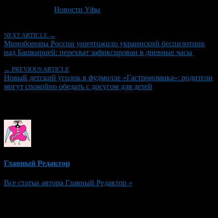
Последнее изминение 7 июля, 2026 @ 9:45 дп
Рубрики
Новости Уфы
NEXT ARTICLE →
Минобороны России уничтожило украинский беспилотник
над Башкирией: перехват зафиксирован в дневные часы
← PREVIOUS ARTICLE
Новый детский уголок в фудмолле «Гастрономика»: родители
могут спокойно обедать с досугом для детей
Об авторе
Главный Редактор
Все статьи автора Главный Редактор »
Добавить комментарий