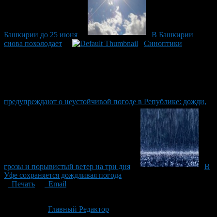
Башкирии до 25 июня
В Башкирии
снова похолодает
Синоптики
предупреждают о неустойчивой погоде в Републике: дожди,
грозы и порывистый ветер на три дня
В
Уфе сохраняется дождливая погода
Печать
Email
Опубликовано: 1 месяц назад на 07.07.2026
Автор:
Главный Редактор