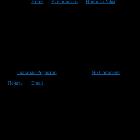
You are here:
Home
>
Все новости
>
Новости Уфы
>
Текущая статья
Прогрещение и порывистый
ветер: погода на неделе с
погодными «приятностями»
в регионе
Автор
Главный Редактор
/ 07.07.2026 /
No Comments
Печать
Email
Во вторник, 7 июля воздух прогреется до +26,+29 градусов с
порывистым ветром из западных и северо-западных
направлений. В среду, 8 июля нас ожидает облачная погода со
старта от +20 по утрам до +25,+29 днем. Ночью ожидается
около +19 градусов и локальные кратковременные дожди под
громом грозы. Четверг, 9 июля подарит температуру в
пределах +24,+27 градуса в дневное время; ночью
температура опустится до +14,+19 градусов. Внимание!
Накануне ночью сильный ветер повалил крышу здания