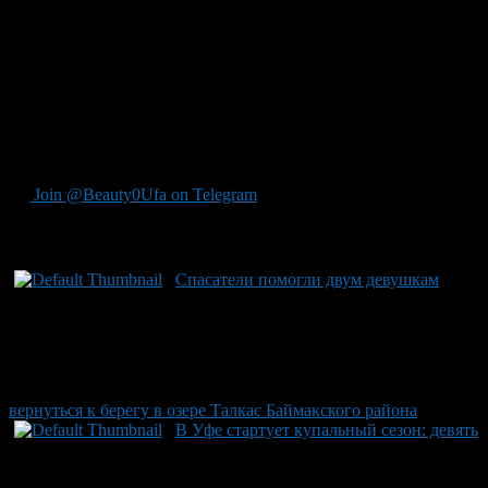
Благодаря оперативному реагированию спасателей отряда
управления гражданской защиты города всех утопающих
удалось извлечь вовремя. Спасатели обращают внимание на
важность соблюдения установленных мер безопасности —
глубина буйков учитывает не только дно, но также скорость
течения, и за их пределы выходить крайне опасно.
Напоминаем о трагедии в Караидельском районе: накануне
погиб 50-летний мужчина, находясь на надувной подушке.
Join @Beauty0Ufa on Telegram
Рекомендуем почитать:
Спасатели помогли двум девушкам
вернуться к берегу в озере Талкас Баймакского района
В Уфе стартует купальный сезон: девять