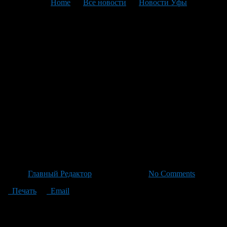
You are here:
Home
>
Все новости
>
Новости Уфы
>
Текущая статья
Спасатели вытащили
отдыхающих из опасной
зоны у пляжа города Не
пропустили ни одного
утопающего: экстрим со
стихией на берегу вызвал
тревогу у спасателей
Автор
Главный Редактор
/ 05.07.2026 /
No Comments
Печать
Email
В недавнем происшествии на одном из столичных пляжей
отдыхающие, включая детей, оказались в опасной ситуации:
из-за сильного течения заплыли далеко и начали тонуть.