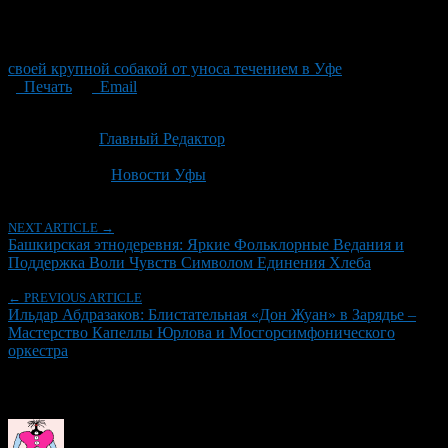
своей крупной собакой от уноса течением в Уфе
Печать
Email
Опубликовано: 1 месяц назад на 05.07.2026
Автор:
Главный Редактор
Последнее изминение 5 июля, 2026 @ 12:15 пп
Рубрики
Новости Уфы
NEXT ARTICLE →
Башкирская этнодеревня: Яркие Фольклорные Ведания и
Поддержка Воли Чувств Символом Единения Хлеба
← PREVIOUS ARTICLE
Ильдар Абдразаков: Блистательная «Дон Жуан» в Зарядье –
Мастерство Капеллы Юрлова и Мосгорсимфонического
оркестра
Об авторе