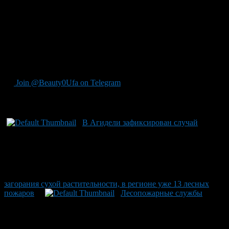
из-за сухой растительности. Профессиональные спасатели
оперативно справились с возгоранием. С начала года
зарегистрировано 14 очагов лесных пожаров на площади
более 87 гектаров и 199 случаев горения сухой
растительности на общей территории свыше 328 гектаров.
Прогноз погоды на ближайшие дни можно найти в наших
материалах на BeautyUfa.ru.
Join @Beauty0Ufa on Telegram
Рекомендуем почитать:
В Агидели зафиксирован случай
загорания сухой растительности, в регионе уже 13 лесных
пожаров
Лесопожарные службы