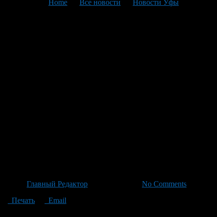
You are here:
Home
>
Все новости
>
Новости Уфы
>
Текущая статья
Пожар из-за сухостоя:
Спасатели справились с 14
очагами лесных пожаров и
сотнями возгораний
растительности У Ишимбае
— борьба со стихией огня:
спасатели обрабатывают
площадь более 328 гектаров
Автор
Главный Редактор
/ 30.06.2026 /
No Comments
Печать
Email
Несмотря на дождливую погоду, в Ишимбае вспыхнул пожар