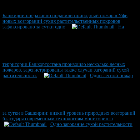
Башкирии оперативно подавили природный пожар в Уфе,
новых возгораний сухих растительственных покровов
зафиксировано за сутки одно
На
территории Башкортостана произошло несколько лесных
пожаров, зарегистрированы также случаи загораний сухой
растительности.
Один лесной пожар
за сутки в Башкирии: низкий уровень природных возгораний
благодаря современным технологиям мониторинга
Одно загорание сухой растительности