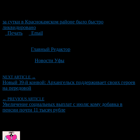
за сутки в Краснокамском районе было быстро
ликвидировано
Печать
Email
Опубликовано: 1 месяц назад на 30.06.2026
Автор:
Главный Редактор
Последнее изминение 30 июня, 2026 @ 8:15 дп
Рубрики
Новости Уфы
NEXT ARTICLE →
Новый 39-й конвой: Архангельск поддерживает своих героев
на передовой
← PREVIOUS ARTICLE
Увеличение социальных выплат с июля: кому добавка в
пенсии почти 11 тысяч рубле
Об авторе