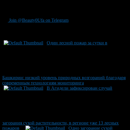
87 гектаров и 198 случаев загораний сухой растительности на
территории свыше 328 гектаров.
Join @Beauty0Ufa on Telegram
Рекомендуем почитать:
Один лесной пожар за сутки в
Башкирии: низкий уровень природных возгораний благодаря
современным технологиям мониторинга
В Агидели зафиксирован случай
загорания сухой растительности, в регионе уже 13 лесных
пожаров
Одно загорание сухой