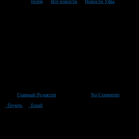
You are here:
Home
>
Все новости
>
Новости Уфы
>
Текущая статья
Лесопожарные службы
Башкирии оперативно
подавили природный пожар в
Уфе, новых возгораний сухих
растительственных покровов
зафиксировано за сутки одно
Автор
Главный Редактор
/ 26.06.2026 /
No Comments
Печать
Email
За последние сутки в Башкирии зафиксирован один случай
возгорания сухой травы. В Уфе произошел природный пожар,
который удалось оперативно подавить, уточнили в пресс-
службе госкомитета РБ по ЧС. В текущем году с начала года
зафиксированы 14 очагов лесных пожаров на площади более