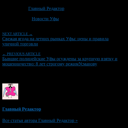
Опубликовано: 1 месяц назад на 26.06.2026
Автор:
Главный Редактор
Последнее изминение 26 июня, 2026 @ 8:16 дп
Рубрики
Новости Уфы
NEXT ARTICLE →
Свежая ягода на летних рынках Уфы: цены и правила
уличной торговли
← PREVIOUS ARTICLE
Бывшие полицейские Уфы осуждены за крупную взятку и
мошенничество: 8 лет строгому режимУсманову
Об авторе
Главный Редактор
Все статьи автора Главный Редактор »